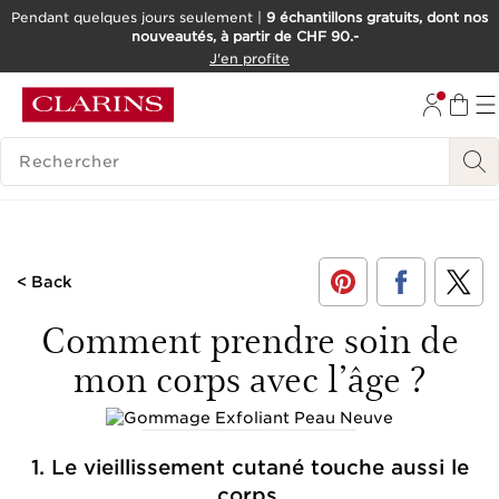
Pendant quelques jours seulement |
9 échantillons gratuits, dont nos
nouveautés, à partir de CHF 90.-
ALLER AU CONTENU
J'en profite
ALLER AU PIED DE PAGE
OUTIL D'ACCESSIBILITÉ
HISTORIQUE DES RECHERCHES
< Back
Comment prendre soin de
mon corps avec l’âge ?
1. Le vieillissement cutané touche aussi le
corps.