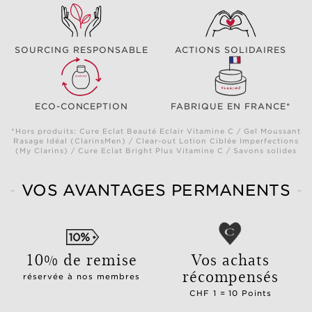
SOURCING RESPONSABLE
ACTIONS SOLIDAIRES
ECO-CONCEPTION
FABRIQUE EN FRANCE*
*Hors produits: Cure Eclat Beauté Eclair Vitamine C / Gel Moussant
Rasage Idéal (ClarinsMen) / Clear-out Lotion Ciblée Imperfections
(My Clarins) / Cure Eclat Bright Plus Vitamine C / Savons solides
VOS AVANTAGES PERMANENTS
10% de remise
Vos achats
récompensés
réservée à nos membres
CHF 1 = 10 Points