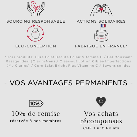
SOURCING RESPONSABLE
ACTIONS SOLIDAIRES
ECO-CONCEPTION
FABRIQUE EN FRANCE*
*Hors produits: Cure Eclat Beauté Eclair Vitamine C / Gel Moussant
Rasage Idéal (ClarinsMen) / Clear-out Lotion Ciblée Imperfections
(My Clarins) / Cure Eclat Bright Plus Vitamine C / Savons solides
VOS AVANTAGES PERMANENTS
10% de remise
Vos achats
récompensés
réservée à nos membres
CHF 1 = 10 Points