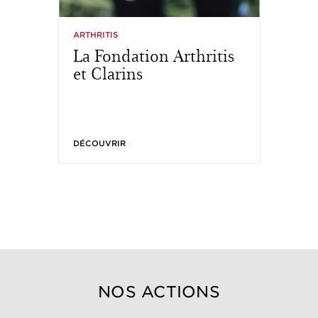
ARTHRITIS
MA
La Fondation Arthritis
No
et Clarins
e
DÉCOUVRIR
DÉ
NOS ACTIONS