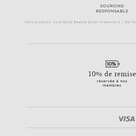
SOURCING
RESPONSABLE
*Hors produits: Cure Eclat Beauté Eclair Vitamine C / Gel M
10% de remis
réservée à nos
membres