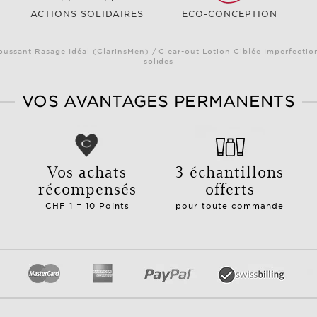
ACTIONS SOLIDAIRES
ECO-CONCEPTION
oussant Rasage Idéal (ClarinsMen) / Clear-out Lotion Ciblée Imperfectio
solides
VOS AVANTAGES PERMANENTS
e
Vos achats
3 échantillons
récompensés
offerts
CHF 1 = 10 Points
pour toute commande