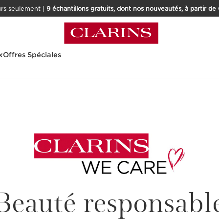
urs seulement |
9 échantillons gratuits, dont nos nouveautés, à partir de
x
Offres Spéciales
Beauté responsabl