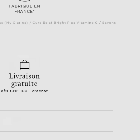
FABRIQUE EN
FRANCE*
ns (My Clarins) / Cure Eclat Bright Plus Vitamine C / Savons
Livraison
gratuite
dès CHF 100.- d'achat