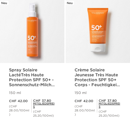
Neu
Neu
Spray Solaire
Crème Solaire
LactéTrès Haute
Jeunesse Très Haute
Protection SPF 50+ -
Protection SPF 50+
Sonnenschutz-Milch
Corps - Feuchtigkeit
Körper-Spray SPF
spendende
150 ml
150 ml
50+
Sonnenschutz-Creme
Aktueller Preis CHF 42.00
Aktueller Preis CHF 42.00
für den Körper SPF
Mitgliederpreis CHF 37.80
Mitgliederpreis CHF 37.80
CHF 37.80
CHF 37.80
CHF 42.00
CHF 42.00
MITGLIEDSPREI
MITGLIEDSPREI
50+
(CHF
(CHF
S
S
28.00/100ml
28.00/100ml
(CHF
(CHF
)
)
25.20/100ml)
25.20/100ml)