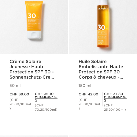
Crème Solaire
Huile Solaire
Jeunesse Haute
Embelissante Haute
Protection SPF 30 -
Protection SPF 30
Sonnenschutz-Creme
Corps & cheveux -
mit Anti-Falten-
Verschönerndes
50 ml
150 ml
Wirkung für das
Sonnenschutz-Öl für
Aktueller Preis CHF 39.00
Aktueller Preis CHF 42.00
Gesicht SPF 30
Körper & Haare SPF
Mitgliederpreis CHF 35.10
Mitgliederpreis CHF 37.80
CHF 35.10
CHF 37.80
CHF 39.00
CHF 42.00
MITGLIEDSPREI
MITGLIEDSPREI
30
(CHF
(CHF
S
S
78.00/100ml
28.00/100ml
(CHF
(CHF
)
)
70.20/100ml)
25.20/100ml)