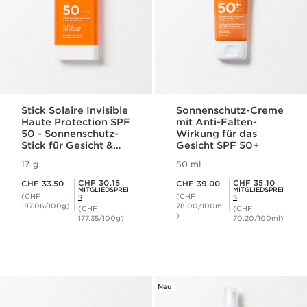
Stick Solaire Invisible
Sonnenschutz-Creme
Haute Protection SPF
mit Anti-Falten-
50 - Sonnenschutz-
Wirkung für das
Stick für Gesicht &
Gesicht SPF 50+
sensible Hautpartien
17 g
50 ml
SPF 50
Aktueller Preis CHF 33.50
Aktueller Preis CHF 39.00
Mitgliederpreis CHF 30.15
Mitgliederpreis CHF 35.10
CHF 30.15
CHF 35.10
CHF 33.50
CHF 39.00
MITGLIEDSPREI
MITGLIEDSPREI
(CHF
(CHF
S
S
197.06/100g)
78.00/100ml
(CHF
(CHF
)
177.35/100g)
70.20/100ml)
Neu