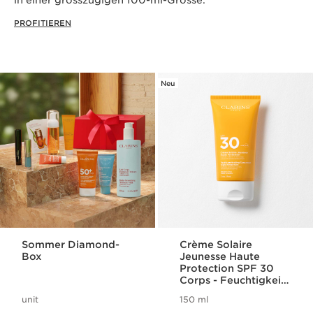
in einer grosszügigen 100-ml-Grösse.
PROFITIEREN
Neu
Sommer Diamond-
Crème Solaire
Box
Jeunesse Haute
Protection SPF 30
Corps - Feuchtigkeit
spendende
unit
150 ml
Sonnenschutz-Creme