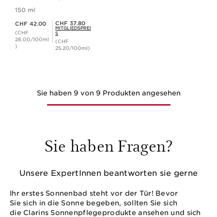
Feuchtigkeit
150 ml
spendendes
Aktueller Preis CHF 42.00
Sonnenschutz-
Mitgliederpreis CHF 37.80
CHF 37.80
CHF 42.00
MITGLIEDSPREI
Körper-Spray SPF
(CHF
S
50+
28.00/100ml
(CHF
)
25.20/100ml)
Sie haben 9 von 9 Produkten angesehen
Sie haben Fragen?
Unsere ExpertInnen beantworten sie gerne
Ihr erstes Sonnenbad steht vor der Tür! Bevor
Sie sich in die Sonne begeben, sollten Sie sich
die Clarins Sonnenpflegeprodukte ansehen und sich