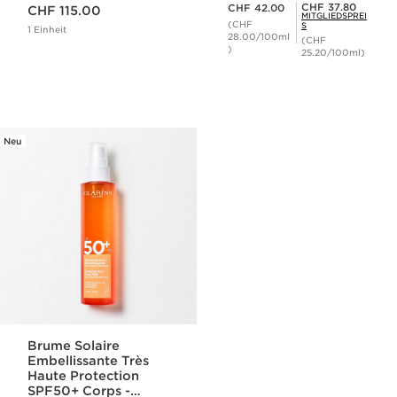
Aktueller Preis CHF 115.00
Aktueller Preis CHF 42.00
für den Körper SPF
Mitgliederpreis CHF 37.80
CHF 37.80
CHF 42.00
CHF 115.00
MITGLIEDSPREI
30
(CHF
S
1 Einheit
28.00/100ml
(CHF
)
25.20/100ml)
Neu
Brume Solaire
Embellissante Très
Haute Protection
SPF50+ Corps -