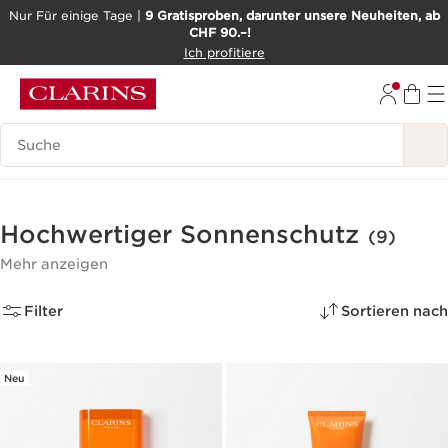
Nur Für einige Tage |
9 Gratisproben, darunter unsere Neuheiten, ab
CHF 90.–!
WEITER ZUM INHALT
Ich profitiere
ZUM FOOTER GEHEN
BARRIEREFREIHEITSWERKZEUG
Legende suchen
Hochwertiger Sonnenschutz
(9)
Mehr anzeigen
Filter
Sortieren nach
Neu