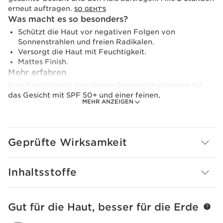
erneut auftragen.
SO GEHT'S
Was macht es so besonders?
Schützt die Haut vor negativen Folgen von
Sonnenstrahlen und freien Radikalen.
Versorgt die Haut mit Feuchtigkeit.
Mattes Finish.
Mehr erfahren
Eine Feuchtigkeit spendende Sonnenschutzcreme für
das Gesicht mit SPF 50+ und einer feinen,
MEHR ANZEIGEN
zartschmelzenden Textur mit "Dry Touch" Gefühl und
mattem Finish. Sie ist wasserfest und brennt nicht in den
Augen.
Geprüfte Wirksamkeit
Ihre Kombination aus Sonnenschutzfiltern bietet einen
Breitbandschutz vor UVA-/UVB-Strahlen und beugt der
Entstehung von Pigmentflecken vor.
Inhaltsstoffe
Biologischer Kakao-Extrakt hilft, den
Feuchtigkeitsgehalt der Haut zu erhöhen und hat
straffende Eigenschaften für eine Anti-Falten-Wirkung.
Das Vitamin E-Derivat mit seinen antioxidativen
Gut für die Haut, besser für die Erde
WEITER ZUM INHALT
Eigenschaften hilft, die Haut vor den Auswirkungen