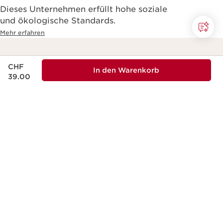
Dieses Unternehmen erfüllt hohe soziale
und ökologische Standards.
Mehr erfahren
Aktueller Preis CHF 39.00
Kostenlose Lieferung
Sammeln Sie Punkte: 1
CHF
In den Warenkorb
ab 100 CHF
CHF = 10 Punkt
39.00
Einkaufswert
Abonnieren Sie unseren Newsletter
Sichern Sie sich 20 % Rabatt auf Ihre erste Bestellung
E-Mail Adresse
*
Anmelden
Weitere Informationen finden Sie in unserer Datenschutzrichtlinie, die