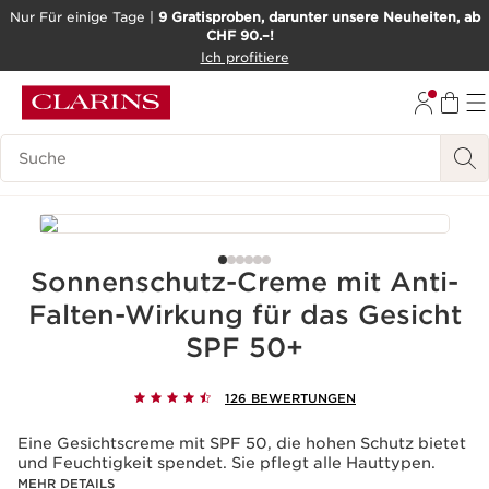
Nur Für einige Tage |
9 Gratisproben, darunter unsere Neuheiten, ab
CHF 90.–!
WEITER ZUM INHALT
Ich profitiere
ZUM FOOTER GEHEN
BARRIEREFREIHEITSWERKZEUG
Legende suchen
Sonnenschutz-Creme mit Anti-
Falten-Wirkung für das Gesicht
SPF 50+
126 BEWERTUNGEN
Eine Gesichtscreme mit SPF 50, die hohen Schutz bietet
und Feuchtigkeit spendet. Sie pflegt alle Hauttypen.
MEHR DETAILS