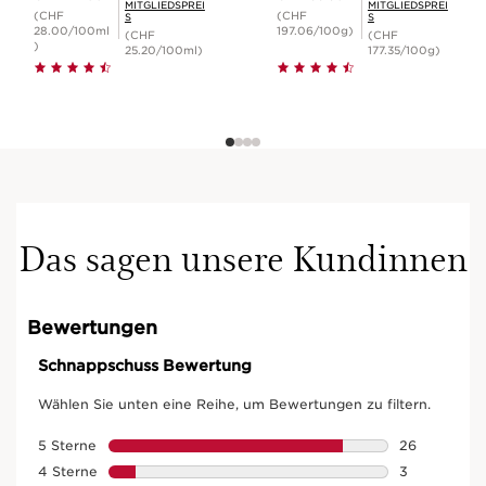
MITGLIEDSPREI
MITGLIEDSPREI
50+
(CHF
(CHF
S
S
28.00/100ml
197.06/100g)
(CHF
(CHF
)
25.20/100ml)
177.35/100g)
Das sagen unsere Kundinnen