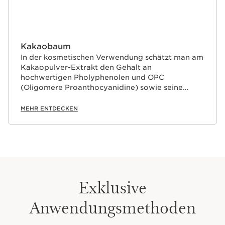
Kakaobaum
In der kosmetischen Verwendung schätzt man am
Kakaopulver-Extrakt den Gehalt an
hochwertigen Pholyphenolen und OPC
(Oligomere Proanthocyanidine) sowie seine
beruhigende Wirkung und antioxidativen
Eigenschaften.
MEHR ENTDECKEN
Exklusive
Anwendungsmethoden