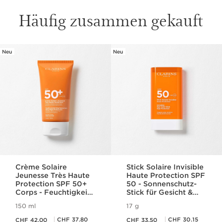
Häufig zusammen gekauft
Neu
Neu
WEITER ZUM INHALT
Crème Solaire
Stick Solaire Invisible
Jeunesse Très Haute
Haute Protection SPF
Protection SPF 50+
50 - Sonnenschutz-
Corps - Feuchtigkeit
Stick für Gesicht &
spendende
sensible Hautpartien
150 ml
17 g
Sonnenschutz-Creme
SPF 50
Aktueller Preis CHF 42.00
Aktueller Preis CHF 33.50
für den Körper SPF
Mitgliederpreis CHF 37.80
Mitgliederpreis CHF 30.15
CHF 37.80
CHF 30.15
CHF 42.00
CHF 33.50