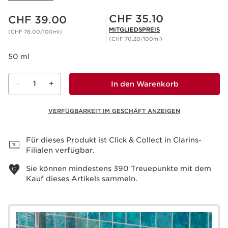
Aktueller Preis CHF 39.00
Mitgliederpreis CHF 35.10
CHF 35.10
CHF 39.00
MITGLIEDSPREIS
(CHF 78.00/100ml)
(CHF 70.20/100ml)
50 ml
-
1
+
In den Warenkorb
VERFÜGBARKEIT IM GESCHÄFT ANZEIGEN
Warenkorb anzeigen
Für dieses Produkt ist Click & Collect in Clarins-
Filialen verfügbar.
Sie können mindestens
390
Treuepunkte mit dem
Kauf dieses Artikels sammeln.