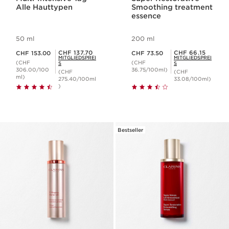
Alle Hauttypen
Smoothing treatment
essence
50 ml
200 ml
Aktueller Preis CHF 153.00
Aktueller Preis CHF 73.50
Mitgliederpreis CHF 137.70
Mitgliederpreis CHF 66.15
CHF 137.70
CHF 66.15
CHF 153.00
CHF 73.50
MITGLIEDSPREI
MITGLIEDSPREI
(CHF
(CHF
S
S
306.00/100
36.75/100ml)
(CHF
(CHF
ml)
275.40/100ml
33.08/100ml)
)
Bestseller