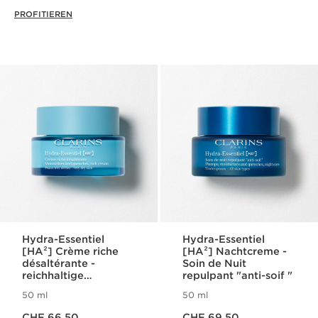
PROFITIEREN
Hydra-Essentiel
Hydra-Essentiel
[HA²] Crème riche
[HA²] Nachtcreme -
désaltérante -
Soin de Nuit
reichhaltige
repulpant "anti-soif "
Feuchtigkeitscreme
50 ml
50 ml
Aktueller Preis CHF 66.50
Aktueller Preis CHF 69.50
CHF 66.50
CHF 69.50