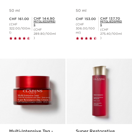
50 ml
50 ml
Aktueller Preis CHF 161.00
Aktueller Preis CHF 153.00
Mitgliederpreis CHF 144.90
Mitgliederpreis CHF 137.70
CHF 144.90
CHF 137.70
CHF 161.00
CHF 153.00
MITGLIEDSPREI
MITGLIEDSPREI
(CHF
(CHF
S
S
322.00/100m
306.00/100
(CHF
(CHF
l)
ml)
289.80/100ml
275.40/100ml
)
)
Multi-Intensive Tag -
Super Restorative