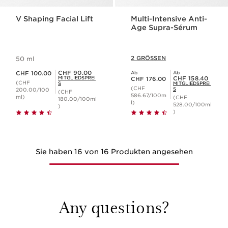
V Shaping Facial Lift
Multi-Intensive Anti-
Age Supra-Sérum
2 GRÖSSEN
50 ml
Aktueller Preis CHF 100.00
Mitgliederpreis CHF 90.00
CHF 90.00
CHF 100.00
Ab
Ab
Aktueller Preis CHF 176.00
Mitgliederpreis CHF 158.40
MITGLIEDSPREI
CHF 158.40
CHF 176.00
(CHF
S
MITGLIEDSPREI
(CHF
S
200.00/100
(CHF
586.67/100m
ml)
(CHF
180.00/100ml
l)
528.00/100ml
)
)
Sie haben 16 von 16 Produkten angesehen
Any questions?