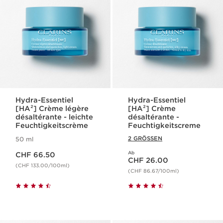
Hydra-Essentiel
Hydra-Essentiel
[HA²] Crème légère
[HA²] Crème
désaltérante - leichte
désaltérante -
Feuchtigkeitscrème
Feuchtigkeitscreme
2 GRÖSSEN
50 ml
Aktueller Preis CHF 66.50
Ab
CHF 66.50
Aktueller Preis CHF 26.00
CHF 26.00
(CHF 133.00/100ml)
(CHF 86.67/100ml)