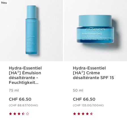
Neu
Hydra-Essentiel
Hydra-Essentiel
[HA²] Émulsion
[HA²] Crème
désaltérante -
désaltérante SPF 15
Feuchtigkeit
spendende Emulsion
75 ml
50 ml
Aktueller Preis CHF 66.50
Aktueller Preis CHF 66.50
CHF 66.50
CHF 66.50
(CHF 88.67/100ml)
(CHF 133.00/100ml)