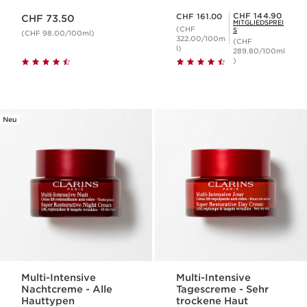
Aktueller Preis CHF 73.50
Aktueller Preis CHF 161.00
Mitgliederpreis CHF 144.90
CHF 144.90
CHF 161.00
CHF 73.50
MITGLIEDSPREI
(CHF
S
(CHF 98.00/100ml)
322.00/100m
(CHF
l)
289.80/100ml
)
Neu
Multi-Intensive
Multi-Intensive
Nachtcreme - Alle
Tagescreme - Sehr
Hauttypen
trockene Haut