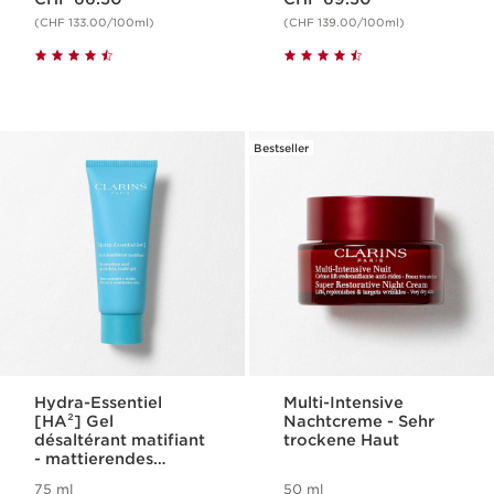
(CHF 133.00/100ml)
(CHF 139.00/100ml)
Bestseller
Hydra-Essentiel
Multi-Intensive
[HA²] Gel
Nachtcreme - Sehr
désaltérant matifiant
trockene Haut
- mattierendes
Feuchtigkeitsgel
75 ml
50 ml