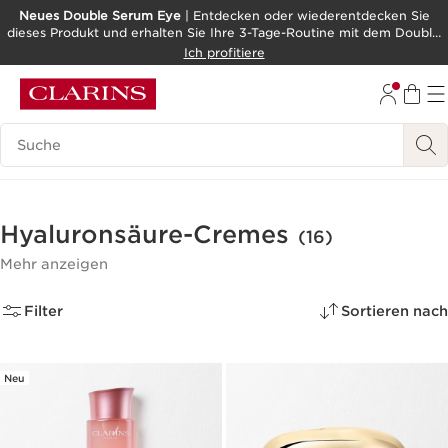
Neues Double Serum Eye
| Entdecken oder wiederentdecken Sie
dieses Produkt und erhalten Sie Ihre 3-Tage-Routine mit dem Double
WEITER ZUM INHALT
Serum als Geschenk!
Ich profitiere
ZUM FOOTER GEHEN
BARRIEREFREIHEITSWERKZEUG
Legende suchen
Hyaluronsäure-Cremes
(16)
Mehr anzeigen
Filter
Sortieren nach
Neu