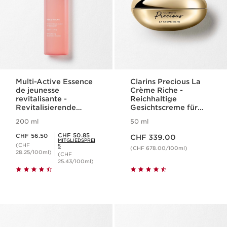
Multi-Active Essence
Clarins Precious La
de jeunesse
Crème Riche -
revitalisante -
Reichhaltige
Revitalisierende
Gesichtscreme für
Gesichtspflege-
neue Vitalität
200 ml
50 ml
Essenz
Aktueller Preis CHF 339.00
Aktueller Preis CHF 56.50
Mitgliederpreis CHF 50.85
CHF 50.85
CHF 56.50
CHF 339.00
MITGLIEDSPREI
(CHF
S
(CHF 678.00/100ml)
28.25/100ml)
(CHF
25.43/100ml)