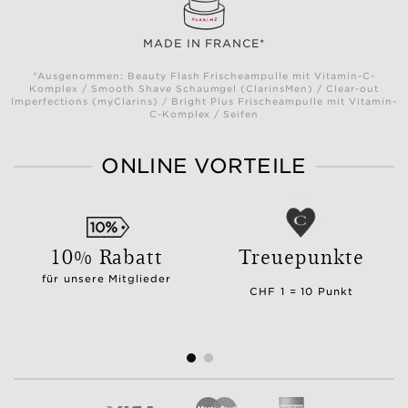
MADE IN FRANCE*
*Ausgenommen: Beauty Flash Frischeampulle mit Vitamin-C-
Komplex / Smooth Shave Schaumgel (ClarinsMen) / Clear-out
Imperfections (myClarins) / Bright Plus Frischeampulle mit Vitamin-
C-Komplex / Seifen
ONLINE VORTEILE
10% Rabatt
Treuepunkte
für unsere Mitglieder
CHF 1 = 10 Punkt