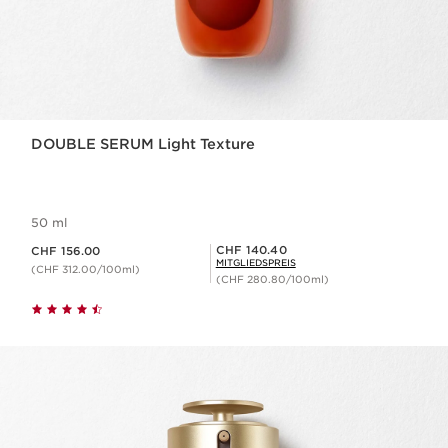
DOUBLE SERUM Light Texture
50 ml
Aktueller Preis CHF 156.00
Mitgliederpreis CHF 140.40
CHF 140.40
CHF 156.00
MITGLIEDSPREIS
(CHF 312.00/100ml)
(CHF 280.80/100ml)