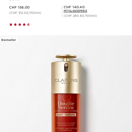
Aktueller Preis CHF 156.00
Mitgliederpreis CHF 140.40
CHF 140.40
CHF 156.00
MITGLIEDSPREIS
(CHF 312.00/100ml)
(CHF 280.80/100ml)
Bestseller