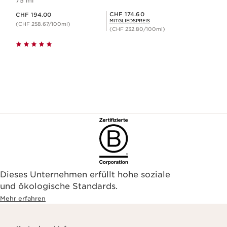
75 ml
Aktueller Preis CHF 194.00
Mitgliederpreis CHF 174.60
CHF 174.60
CHF 194.00
MITGLIEDSPREIS
(CHF 258.67/100ml)
(CHF 232.80/100ml)
Dieses Unternehmen erfüllt hohe soziale
und ökologische Standards.
Mehr erfahren