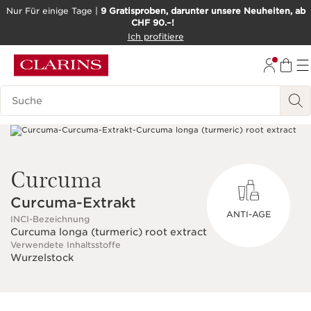
Nur Für einige Tage |
9 Gratisproben, darunter unsere Neuheiten, ab
CHF 90.–!
WEITER ZUM INHALT
Ich profitiere
ZUM FOOTER GEHEN
BARRIEREFREIHEITSWERKZEUG
Legende suchen
Curcuma
Curcuma-Extrakt
ANTI-AGE
INCI-Bezeichnung
Curcuma longa (turmeric) root extract
Verwendete Inhaltsstoffe
Wurzelstock