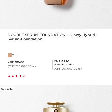
DOUBLE SERUM FOUNDATION - Glowy Hybrid-
Serum-Foundation
M1C
Aktueller Preis CHF 69.00
Mitgliederpreis CHF 62.10
CHF 62.10
CHF 69.00
MITGLIEDSPREIS
(CHF 230.00/100ml)
(CHF 207.00/100ml)
Bestseller