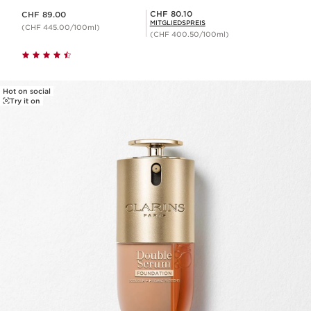
Aktueller Preis CHF 89.00
Mitgliederpreis CHF 80.10
CHF 80.10
CHF 89.00
MITGLIEDSPREIS
(CHF 445.00/100ml)
(CHF 400.50/100ml)
Hot on social
Try it on