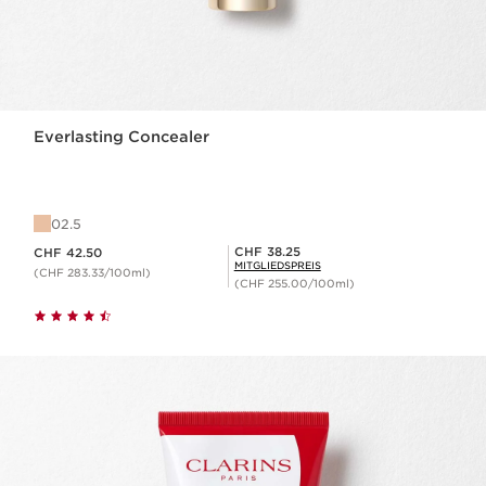
Everlasting Concealer
02.5
Aktueller Preis CHF 42.50
Mitgliederpreis CHF 38.25
CHF 38.25
CHF 42.50
MITGLIEDSPREIS
(CHF 283.33/100ml)
(CHF 255.00/100ml)