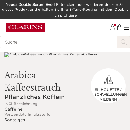
Neues Double Serum Eye
| Entdecken oder wiederentdecken Sie
dieses Produkt und erhalten Sie Ihre 3-Tage-Routine mit dem Double
WEITER ZUM INHALT
Serum als Geschenk!
Ich profitiere
ZUM FOOTER GEHEN
BARRIEREFREIHEITSWERKZEUG
Legende suchen
Arabica-
Kaffeestrauch
SILHOUETTE /
SCHWELLUNGEN
Pflanzliches Koffein
MILDERN
INCI-Bezeichnung
Caffeine
Verwendete Inhaltsstoffe
Sonstiges