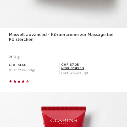
Masvelt advanced - Körpercreme zur Massage bei
Pölsterchen
200 g
Aktueller Preis CHF 74.50
Mitgliederpreis CHF 67.05
CHF 67.05
CHF 74.50
MITGLIEDSPREIS
(CHF 37.25/100g)
(CHF 33.53/100g)