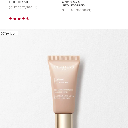
Mitgliederpreis CHF 96.75
CHF 96.75
CHF 107.50
MITGLIEDSPREIS
(CHF 53.75/100ml)
(CHF 48.38/100ml)
Try it on