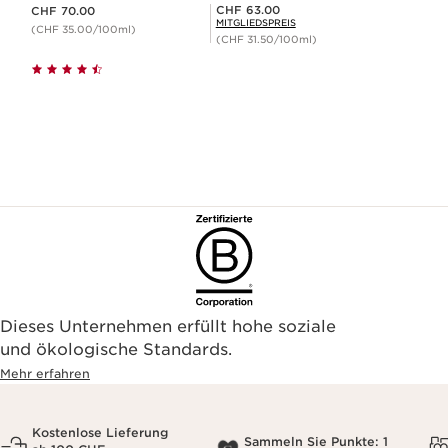
Aktueller Preis CHF 70.00
Mitgliederpreis CHF 63.00
CHF 63.00
CHF 70.00
MITGLIEDSPREIS
(CHF 35.00/100ml)
(CHF 31.50/100ml)
Dieses Unternehmen erfüllt hohe soziale
und ökologische Standards.
Mehr erfahren
Kostenlose Lieferung
Sammeln Sie Punkte: 1