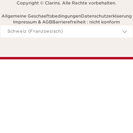
Copyright © Clarins. Alle Rechte vorbehalten.
Allgemeine Geschaeftsbedingungen
Datenschutzerklaerung
Impressum & AGB
Barrierefreiheit : nicht konform
avigieren Sie zu
Schweiz (Franzoesisch)