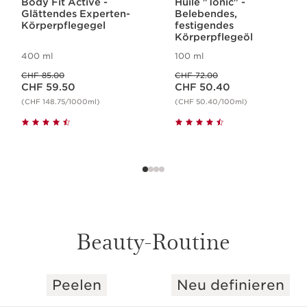
Body Fit Active -
Huile "Tonic" -
Glättendes Experten-
Belebendes,
Körperpflegegel
festigendes
Körperpflegeöl
400 ml
100 ml
Vorheriger Preis CHF 85.00
Vorheriger Preis CHF 72.00
CHF 85.00
CHF 72.00
Aktueller Preis CHF 59.50
Aktueller Preis CHF 50.40
CHF 59.50
CHF 50.40
(CHF 148.75/1000ml)
(CHF 50.40/100ml)
Beauty-Routine
Peelen
Neu definieren
WEITER ZUM INHALT