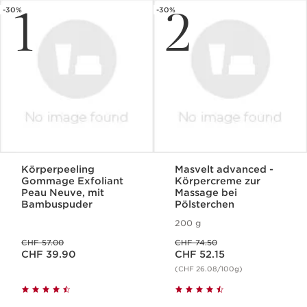
1
2
-30%
-30%
Körperpeeling
Masvelt advanced -
Gommage Exfoliant
Körpercreme zur
Peau Neuve, mit
Massage bei
Bambuspuder
Pölsterchen
200 g
Vorheriger Preis CHF 57.00
Vorheriger Preis CHF 74.50
CHF 57.00
CHF 74.50
Aktueller Preis CHF 39.90
Aktueller Preis CHF 52.15
CHF 39.90
CHF 52.15
(CHF 26.08/100g)