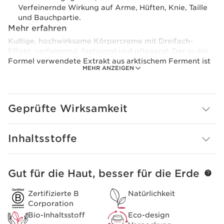
Verfeinernde Wirkung auf Arme, Hüften, Knie, Taille
und Bauchpartie.
Mehr erfahren
Kultige, hochwirksame Körpercreme mit Dreifach-
Effekt: verfeinernd, festigend und pflegend. Der in der
Formel verwendete Extrakt aus arktischem Ferment ist
MEHR ANZEIGEN
bekannt für seine Wirkung bei unliebsamen Pölsterchen.
Eine noch natürlichere Formel mit 96% natürlichen
Inhaltsstoffen.
Innovation
Geprüfte Wirksamkeit
Der Arktische Ozean musste in einer Tiefe von mehr als
2.700 Metern erforscht werden, um ein wertvolles
arktisches Ferment zu finden: ein natürliches
Inhaltsstoffe
Postbiotikum, das mit Hilfe der Biotechnologie kultiviert
wurde und aus dem ein außerordentlich wirksamer
Extrakt entwickelt werden konnte.
Gut für die Haut, besser für die Erde
WEITER ZUM INHALT
Zertifizierte B
Natürlichkeit
Corporation
Bio-Inhaltsstoff
Eco-design