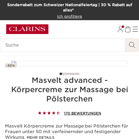
Sonderrabatt zum Schweizer Nationalfeiertag | 30 % Rabatt auf
alles*
WEITER ZUM INHALT
Ich profitiere
ZUM FOOTER GEHEN
BARRIEREFREIHEITSWERKZEUG
Legende suchen
-30%
Masvelt advanced -
Körpercreme zur Massage bei
Pölsterchen
170 BEWERTUNGEN
Masvelt Körpercreme zur Massage bei Pölsterchen für
Frauen unter 50 mit verfeinernder und festigender
Wirkung.
MEHR DETAILS