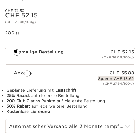
Vorheriger Preis CHF 74.50
CHF 74.50
Aktueller Preis CHF 52.15
CHF 52.15
(CHF 26.08/100g)
200 g
Einmalige Bestellung
CHF 52.15
(CHF 26.08/100g)
Abo
CHF 55.88
Sparen CHF 18.62
(CHF 27.94/100g)
Geplante Lieferung mit
Lastschrift
25% Rabatt
auf die erste Bestellung
200 Club Clarins Punkte
auf die erste Bestellung
30% Rabatt
auf jede weitere Bestellung
Kostenlose Lieferung
Wählen Sie die Laufzeit des Abonnements
Automatischer Versand alle 3 Monate (empfohlen)