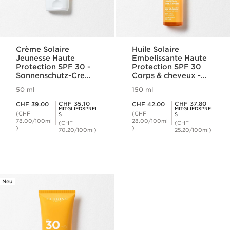
Crème Solaire
Huile Solaire
Jeunesse Haute
Embelissante Haute
Protection SPF 30 -
Protection SPF 30
Sonnenschutz-Creme
Corps & cheveux -
mit Anti-Falten-
Verschönerndes
50 ml
150 ml
Wirkung für das
Sonnenschutz-Öl für
Aktueller Preis CHF 39.00
Aktueller Preis CHF 42.00
Gesicht SPF 30
Körper & Haare SPF
Mitgliederpreis CHF 35.10
Mitgliederpreis CHF 37.80
CHF 35.10
CHF 37.80
CHF 39.00
CHF 42.00
MITGLIEDSPREI
MITGLIEDSPREI
30
(CHF
(CHF
S
S
78.00/100ml
28.00/100ml
(CHF
(CHF
)
)
70.20/100ml)
25.20/100ml)
Neu