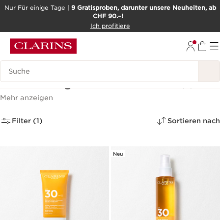
Nur Für einige Tage |
9 Gratisproben, darunter unsere Neuheiten, ab
CHF 90.–!
WEITER ZUM INHALT
Ich profitiere
ZUM FOOTER GEHEN
BARRIEREFREIHEITSWERKZEUG
Legende suchen
Hochwertiger Sonnenschutz
(3)
Mehr anzeigen
Filter (1)
Sortieren nach
Neu