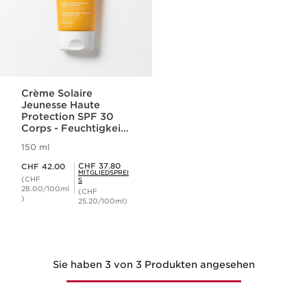
Crème Solaire
Jeunesse Haute
Protection SPF 30
Corps - Feuchtigkeit
spendende
150 ml
Sonnenschutz-Creme
Aktueller Preis CHF 42.00
für den Körper SPF
Mitgliederpreis CHF 37.80
CHF 37.80
CHF 42.00
MITGLIEDSPREI
30
(CHF
S
28.00/100ml
(CHF
)
25.20/100ml)
Sie haben 3 von 3 Produkten angesehen