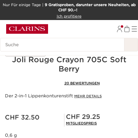
Nur Für einige Tage |
9 Gratisproben, darunter unsere Neuheiten, ab
CHF 90.–!
WEITER ZUM INHALT
Ich profitiere
ZUM FOOTER GEHEN
BARRIEREFREIHEITSWERKZEUG
Legende suchen
Ausprobieren
Joli Rouge Crayon 705C Soft
Berry
20 BEWERTUNGEN
Der 2-in-1 Lippenkonturenstift
MEHR DETAILS
Aktueller Preis CHF 32.50
Mitgliederpreis CHF 29.25
CHF 29.25
CHF 32.50
MITGLIEDSPREIS
0,6 g