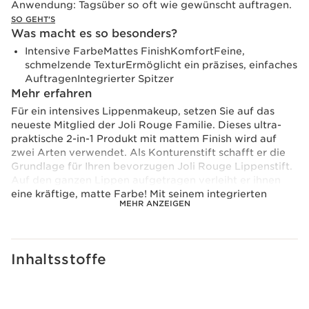
Anwendung:
Tagsüber so oft wie gewünscht auftragen.
SO GEHT'S
Was macht es so besonders?
Intensive FarbeMattes FinishKomfortFeine,
schmelzende TexturErmöglicht ein präzises, einfaches
AuftragenIntegrierter Spitzer
Mehr erfahren
Für ein intensives Lippenmakeup, setzen Sie auf das
neueste Mitglied der Joli Rouge Familie. Dieses ultra-
praktische 2-in-1 Produkt mit mattem Finish wird auf
zwei Arten verwendet. Als Konturenstift schafft er die
Grundlage für Ihren bevorzugen Joli Rouge Lippenstift.
Auf den ganzen Lippen aufgetragen verleiht er ihnen
eine kräftige, matte Farbe! Mit seinem integrierten
MEHR ANZEIGEN
Spitzer wurde er konzipiert, um jederzeit präzises
Nachschminken zu ermöglichen und so das Auftragen zu
erleichtern.
Inhaltsstoffe