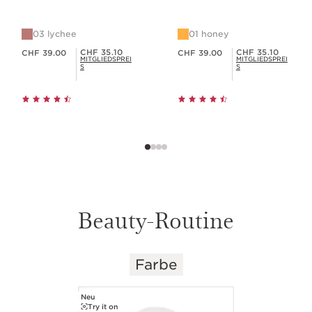
03 lychee
01 honey
Aktueller Preis CHF 39.00
Aktueller Preis CHF 39.00
Mitgliederpreis CHF 35.10
Mitgliederpreis CHF 35.10
CHF 35.10
CHF 35.10
CHF 39.00
CHF 39.00
MITGLIEDSPREI
MITGLIEDSPREI
S
S
Beauty-Routine
Farbe
WEITER ZUM INHALT
Neu
Try it on