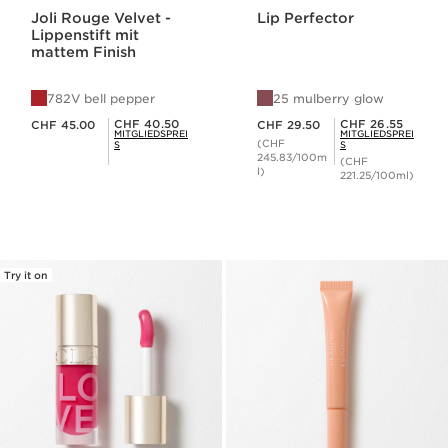
Joli Rouge Velvet -
Lip Perfector
Lippenstift mit
mattem Finish
782V bell pepper
25 mulberry glow
Aktueller Preis CHF 45.00
Aktueller Preis CHF 29.50
Mitgliederpreis CHF 40.50
Mitgliederpreis CHF 26.55
CHF 40.50
CHF 26.55
CHF 45.00
CHF 29.50
MITGLIEDSPREI
MITGLIEDSPREI
(CHF
S
S
245.83/100m
(CHF
l)
221.25/100ml)
Try it on