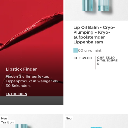
Lip Oil Balm - Cryo-
Plumping – Kryo-
aufpolsternder
Lippenbalsam
00 cryo mint
Aktueller Preis CHF 39.00
Mitgliederpreis CHF 35.10
CHF 35.10
CHF 39.00
MITGLIEDSPREI
S
Lipstick Finder
Finden Sie Ihr perfektes
Lippenprodukt in weniger als
30 Sekunden.
ENTDECKEN
Neu
Neu
Try it on