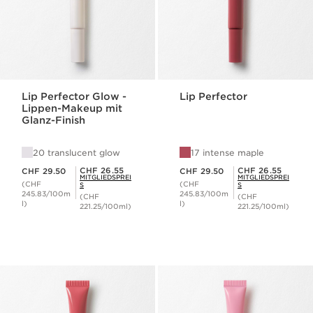
Lip Perfector Glow -
Lip Perfector
Lippen-Makeup mit
Glanz-Finish
20 translucent glow
17 intense maple
Aktueller Preis CHF 29.50
Aktueller Preis CHF 29.50
Mitgliederpreis CHF 26.55
Mitgliederpreis CHF 26.55
CHF 26.55
CHF 26.55
CHF 29.50
CHF 29.50
MITGLIEDSPREI
MITGLIEDSPREI
(CHF
(CHF
S
S
245.83/100m
245.83/100m
(CHF
(CHF
l)
l)
221.25/100ml)
221.25/100ml)