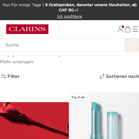
Nur Für einige Tage |
9 Gratisproben, darunter unsere Neuheiten, ab
CHF 90.–!
WEITER ZUM INHALT
Ich profitiere
ZUM FOOTER GEHEN
BARRIEREFREIHEITSWERKZEUG
Legende suchen
Lippen Make-up
(31)
Mehr anzeigen
Filter
Sortieren nach
Try it on