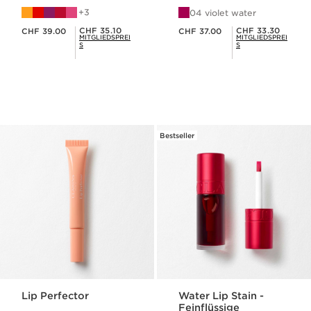
3
04 violet water
Aktueller Preis CHF 39.00
Aktueller Preis CHF 37.00
Mitgliederpreis CHF 35.10
Mitgliederpreis CHF 33.30
CHF 35.10
CHF 33.30
CHF 39.00
CHF 37.00
MITGLIEDSPREI
MITGLIEDSPREI
S
S
Bestseller
Lip Perfector
Water Lip Stain -
Feinflüssige