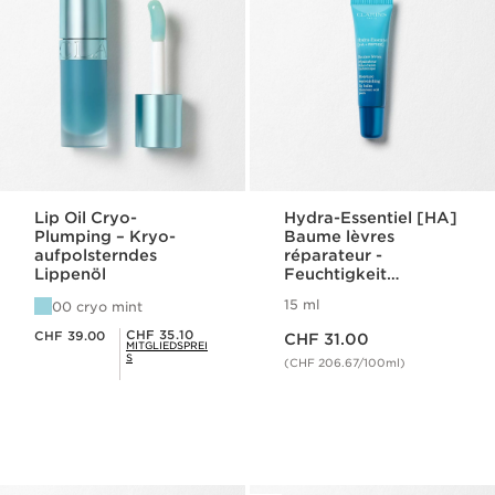
Lip Oil Cryo-
Hydra-Essentiel [HA]
Plumping – Kryo-
Baume lèvres
aufpolsterndes
réparateur -
Lippenöl
Feuchtigkeit
spendender
15 ml
00 cryo mint
Lippenbalsam
Aktueller Preis CHF 31.00
Aktueller Preis CHF 39.00
Mitgliederpreis CHF 35.10
CHF 35.10
CHF 39.00
CHF 31.00
MITGLIEDSPREI
S
(CHF 206.67/100ml)