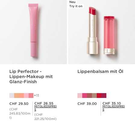
Neu
Try it on
Lip Perfector -
Lippenbalsam mit Öl
Lippen-Makeup mit
Glanz-Finish
11
Aktueller Preis CHF 29.50
Aktueller Preis CHF 39.00
Mitgliederpreis CHF 26.55
Mitgliederpreis CHF 35.10
CHF 26.55
CHF 35.10
CHF 29.50
CHF 39.00
MITGLIEDSPREI
MITGLIEDSPREI
(CHF
S
S
245.83/100m
(CHF
l)
221.25/100ml)