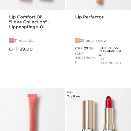
Lip Comfort Oil
Lip Perfector
"Love Collection" -
Lippenpflege-Öl
31 rosy kiss
22 peach glow
Aktueller Preis CHF 39.00
Aktueller Preis CHF 29.50
Mitgliederpreis CHF 26.55
CHF 26.55
CHF 29.50
CHF 39.00
MITGLIEDSPREI
(CHF
S
245.83/100m
(CHF
l)
221.25/100ml)
Neu
Try it on