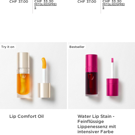
Mitgliederpreis CHF 33.30
Mitgliederpreis CHF 33.30
CHF 33.30
CHF 33.30
CHF 37.00
CHF 37.00
MITGLIEDSPREI
MITGLIEDSPREI
S
S
Try it on
Bestseller
Lip Comfort Oil
Water Lip Stain -
Feinflüssige
Lippenessenz mit
intensiver Farbe