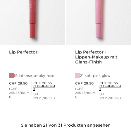
Lip Perfector
Lip Perfector -
Lippen-Makeup mit
Glanz-Finish
19 intense smoky rose
21 soft pink glow
Aktueller Preis CHF 29.50
Aktueller Preis CHF 29.50
Mitgliederpreis CHF 26.55
Mitgliederpreis CHF 26.55
CHF 26.55
CHF 26.55
CHF 29.50
CHF 29.50
MITGLIEDSPREI
MITGLIEDSPREI
(CHF
(CHF
S
S
245.83/100m
245.83/100m
(CHF
(CHF
l)
l)
221.25/100ml)
221.25/100ml)
Sie haben 21 von 31 Produkten angesehen