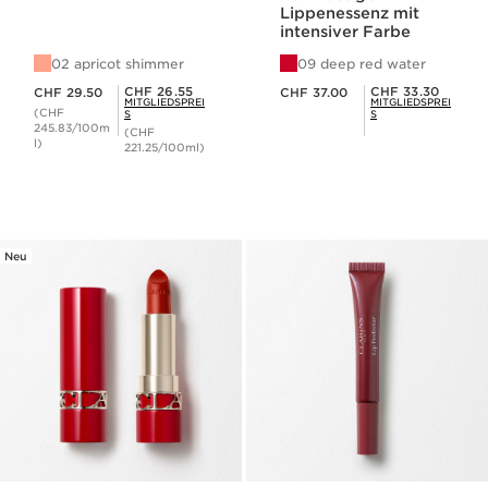
Lippenessenz mit
intensiver Farbe
02 apricot shimmer
09 deep red water
Aktueller Preis CHF 29.50
Aktueller Preis CHF 37.00
Mitgliederpreis CHF 26.55
Mitgliederpreis CHF 33.30
CHF 26.55
CHF 33.30
CHF 29.50
CHF 37.00
MITGLIEDSPREI
MITGLIEDSPREI
(CHF
S
S
245.83/100m
(CHF
l)
221.25/100ml)
Neu