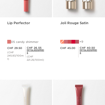
Lip Perfector
Joli Rouge Satin
9
05 candy shimmer
Aktueller Preis CHF 29.50
Aktueller Preis CHF 45.00
Mitgliederpreis CHF 26.55
Mitgliederpreis CHF 40.50
CHF 26.55
CHF 40.50
CHF 29.50
CHF 45.00
MITGLIEDSPREI
MITGLIEDSPREI
(CHF
S
S
245.83/100m
(CHF
l)
221.25/100ml)