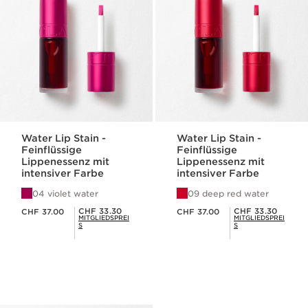
Water Lip Stain -
Water Lip Stain -
Feinflüssige
Feinflüssige
Lippenessenz mit
Lippenessenz mit
intensiver Farbe
intensiver Farbe
04 violet water
09 deep red water
Aktueller Preis CHF 37.00
Aktueller Preis CHF 37.00
Mitgliederpreis CHF 33.30
Mitgliederpreis CHF 33.30
CHF 33.30
CHF 33.30
CHF 37.00
CHF 37.00
MITGLIEDSPREI
MITGLIEDSPREI
S
S