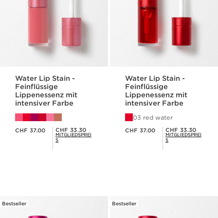
Water Lip Stain -
Water Lip Stain -
Feinflüssige
Feinflüssige
Lippenessenz mit
Lippenessenz mit
intensiver Farbe
intensiver Farbe
03 red water
Aktueller Preis CHF 37.00
Aktueller Preis CHF 37.00
Mitgliederpreis CHF 33.30
Mitgliederpreis CHF 33.30
CHF 33.30
CHF 33.30
CHF 37.00
CHF 37.00
MITGLIEDSPREI
MITGLIEDSPREI
S
S
Bestseller
Bestseller