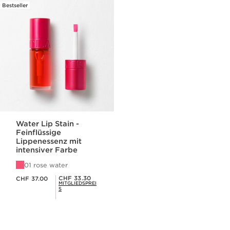
Bestseller
Water Lip Stain -
Feinflüssige
Lippenessenz mit
intensiver Farbe
01 rose water
Aktueller Preis CHF 37.00
Mitgliederpreis CHF 33.30
CHF 33.30
CHF 37.00
MITGLIEDSPREI
S