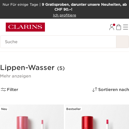
Nur Für einige Tage |
9 Gratisproben, darunter unsere Neuheiten, ab
CHF 90.–!
WEITER ZUM INHALT
Ich profitiere
ZUM FOOTER GEHEN
BARRIEREFREIHEITSWERKZEUG
Legende suchen
Lippen-Wasser
(5)
Mehr anzeigen
Filter
Sortieren nach
Neu
Bestseller