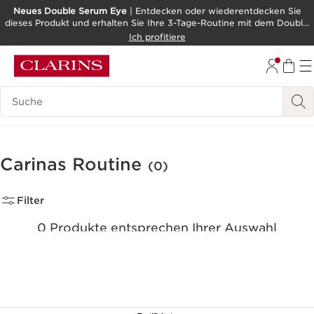
Neues Double Serum Eye
| Entdecken oder wiederentdecken Sie
dieses Produkt und erhalten Sie Ihre 3-Tage-Routine mit dem Double
WEITER ZUM INHALT
Serum als Geschenk!
Ich profitiere
ZUM FOOTER GEHEN
BARRIEREFREIHEITSWERKZEUG
Legende suchen
Carinas Routine
(0)
Filter
0 Produkte entsprechen Ihrer Auswahl
Alle Filter zurücksetzen