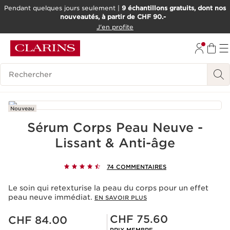
Pendant quelques jours seulement |
9 échantillons gratuits, dont nos
nouveautés, à partir de CHF 90.-
ALLER AU CONTENU
J'en profite
ALLER AU PIED DE PAGE
OUTIL D'ACCESSIBILITÉ
Historique des recherches
Nouveau
Sérum Corps Peau Neuve -
Lissant & Anti-âge
74 COMMENTAIRES
Le soin qui retexturise la peau du corps pour un effet
peau neuve immédiat.
EN SAVOIR PLUS
Nouveau prix CHF 84.00
Prix Sérénité CHF 75.60
CHF 75.60
CHF 84.00
PRIX MEMBRE