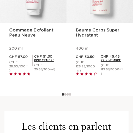
Gommage Exfoliant
Baume Corps Super
Peau Neuve
Hydratant
200 ml
400 ml
Nouveau prix CHF 57.00
Nouveau prix CHF 50.50
Prix Sérénité CHF 51.30
Prix Sérénité CHF 45.45
CHF 51.30
CHF 45.45
CHF 57.00
CHF 50.50
PRIX MEMBRE
PRIX MEMBRE
(CHF
(CHF
(CHF
(CHF
28.50/100ml
126.25/1000
25.65/100ml)
113.63/1000ml
)
ml)
)
Les clients en parlent