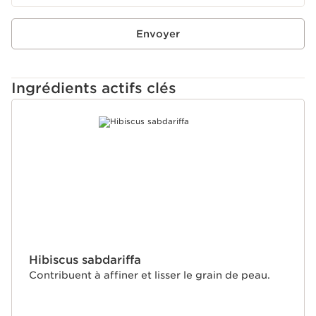
Innovation
Clarins a utilisé pour la première fois dans un soin corps
un tripeptide anti-âge : le [PRO-COLLAGEN
Envoyer
TRIPEPTIDE] qui multiplie la production de collagène
par 4*.
*In-vitro test.
Ingrédients actifs clés
ALLER AU CONTENU
Hibiscus sabdariffa
Contribuent à affiner et lisser le grain de peau.