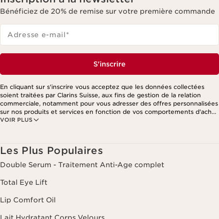
Bénéficiez de 20% de remise sur votre première commande
Adresse e-mail
*
S'inscrire
En cliquant sur s'inscrire vous acceptez que les données collectées
soient traitées par Clarins Suisse, aux fins de gestion de la relation
commerciale, notamment pour vous adresser des offres personnalisées
sur nos produits et services en fonction de vos comportements d'achat,
VOIR PLUS
de vos habitudes et/ou de vos centres d'intérêts, y compris par
affichage sur les réseaux sociaux et les sites tiers, ainsi qu'à des fins
d'analyses. Vous pouvez retirer votre consentement à tout moment en
cliquant sur le lien de désinscription présent dans chaque newsletter.
Les Plus Populaires
Ces informations sont traitées par Clarins et ses prestataires pour le
traitement de votre commande, à des fins de gestion de la relation
Double Serum - Traitement Anti-Age complet
client. Notamment pour vous proposer des offres personnalisées et/ou
pour gérer votre adhésion à notre Programme de fidélité et créer votre
Total Eye Lift
programme beauté personnalisé. Les données sont conservées
pendant trois ans à compter de votre dernière commande ou de votre
Lip Comfort Oil
dernier contact. Vous disposez d'un droit d'accès, de rectification, de
suppression et de portabilité des informations vous concernant ainsi
Lait Hydratant Corps Velours