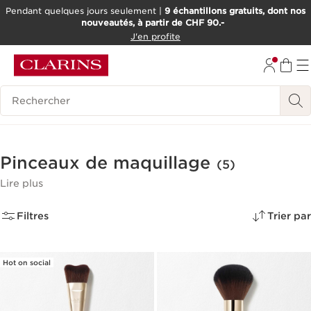
Pendant quelques jours seulement |
9 échantillons gratuits, dont nos
nouveautés, à partir de CHF 90.-
ALLER AU CONTENU
J'en profite
ALLER AU PIED DE PAGE
OUTIL D'ACCESSIBILITÉ
Historique des recherches
Pinceaux de maquillage
(5)
Lire plus
Filtres
Trier par
Hot on social