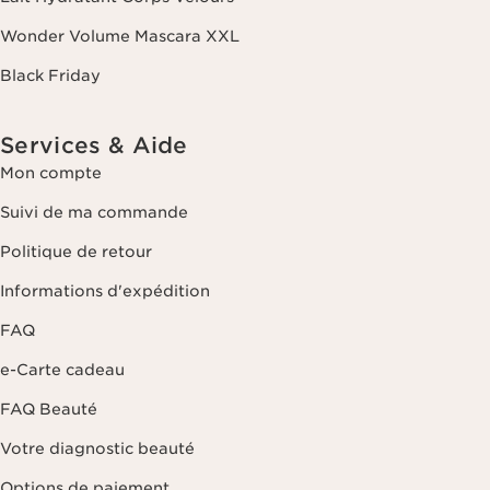
que d'un droit d'opposition et de limitation de leur traitement. Vous
pouvez exercer ce droit en nous contactant. Pour en savoir plus,
Wonder Volume Mascara XXL
veuillez consulter notre politique de confidentialité
en cliquant ici
.
Black Friday
Services & Aide
Mon compte
Suivi de ma commande
Politique de retour
Informations d'expédition
FAQ
e-Carte cadeau
FAQ Beauté
Votre diagnostic beauté
Options de paiement