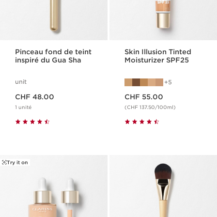
Pinceau fond de teint
Skin Illusion Tinted
inspiré du Gua Sha
Moisturizer SPF25
unit
5
Nouveau prix CHF 48.00
Nouveau prix CHF 55.00
CHF 48.00
CHF 55.00
1 unité
(CHF 137.50/100ml)
Try it on