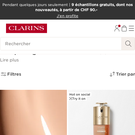
Pendant quelques jours seulement |
9 échantillons gratuits, dont nos
nouveautés, à partir de CHF 90.-
ALLER AU CONTENU
J'en profite
ALLER AU PIED DE PAGE
OUTIL D'ACCESSIBILITÉ
Historique des recherches
Maquillage Fond de teint
(6)
Lire plus
Filtres
Trier par
Hot on social
Try it on