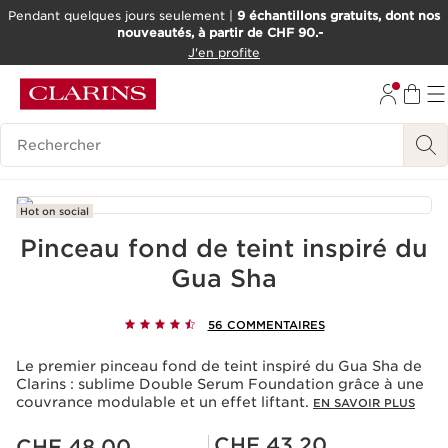
Pendant quelques jours seulement |
9 échantillons gratuits, dont nos
nouveautés, à partir de CHF 90.-
ALLER AU CONTENU
J'en profite
ALLER AU PIED DE PAGE
OUTIL D'ACCESSIBILITÉ
Historique des recherches
Hot on social
Pinceau fond de teint inspiré du
Gua Sha
56 COMMENTAIRES
Le premier pinceau fond de teint inspiré du Gua Sha de
Clarins : sublime Double Serum Foundation grâce à une
couvrance modulable et un effet liftant.
EN SAVOIR PLUS
Nouveau prix CHF 48.00
Prix Sérénité CHF 43.20
CHF 43.20
CHF 48.00