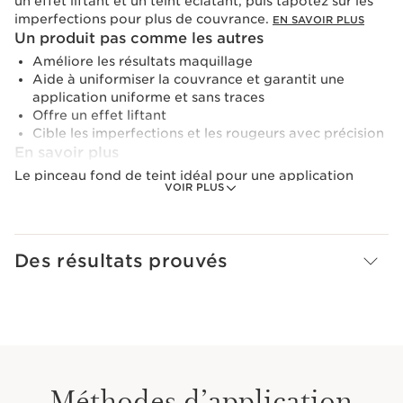
un effet liftant et un teint éclatant, puis tapotez sur les
imperfections pour plus de couvrance.
EN SAVOIR PLUS
Un produit pas comme les autres
Améliore les résultats maquillage
Aide à uniformiser la couvrance et garantit une
application uniforme et sans traces
Offre un effet liftant
Cible les imperfections et les rougeurs avec précision
En savoir plus
Le pinceau fond de teint idéal pour une application
VOIR PLUS
facile, qui étale et estompe uniformément le fond de
teint pour un fini parfait et un teint lumineux lorsqu’il est
utilisé avec Double Serum Foundation. Parfait pour
moduler la couvrance, le pinceau permet également de
Des résultats prouvés
passer facilement à une couvrance plus intense, en
effectuant des mouvements de tapotement ciblés sur
les imperfections ou les zones qui nécessitent une
couvrance plus importante.
Sa forme inspirée du Gua Sha, conçue pour des gestes
ascendants, améliore l’effet liftant et la sensation de
Méthodes d’application
massage du Double Serum Foundation.