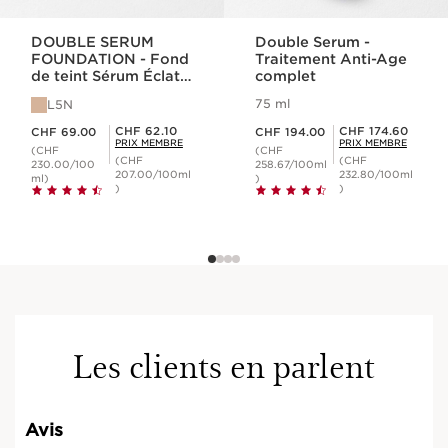
DOUBLE SERUM
Double Serum -
FOUNDATION - Fond
Traitement Anti-Age
de teint Sérum Éclat
complet
et Hybride
75 ml
L5N
Nouveau prix CHF 69.00
Nouveau prix CHF 194.00
Prix Sérénité CHF 62.10
Prix Sérénité CHF 174.60
CHF 62.10
CHF 174.60
CHF 69.00
CHF 194.00
PRIX MEMBRE
PRIX MEMBRE
(CHF
(CHF
(CHF
(CHF
230.00/100
258.67/100ml
207.00/100ml
232.80/100ml
ml)
)
)
)
Les clients en parlent