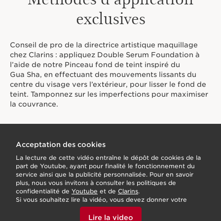
exclusives
Doté de poils de taille différente, le pinceau épouse les
courbes des contours du visage et apporte les bienfaits
du Double Serum Foundation même dans les zones en
relief (comme les rides et les ridules).
Conseil de pro de la directrice artistique maquillage
chez Clarins : appliquez Double Serum Foundation à
Le pinceau peut être utilisé avec d'autres fonds de teint
l’aide de notre Pinceau fond de teint inspiré du
liquides.
Gua Sha, en effectuant des mouvements lissants du
Innovation
centre du visage vers l’extérieur, pour lisser le fond de
teint. Tamponnez sur les imperfections pour maximiser
La forme unique* du pinceau fond de teint est inspirée
la couvrance.
des outils de Gua Sha pour lifter et masser le visage tout
en garantissant une application parfaite du maquillage.
Son design intuitif permet de sublimer le teint.
*Chez Clarins
Acceptation des cookies
Le plus Clarins
La lecture de cette vidéo entraîne le dépôt de cookies de la
Un pinceau de maquillage exceptionnel doté d’une
part de Youtube, ayant pour finalité le fonctionnement du
forme unique** inspirée du Gua Sha qui épouse tous les
service ainsi que la publicité personnalisée. Pour en savoir
contours du visage, spécialement créé en collaboration
plus, nous vous invitons à consulter les politiques de
avec Marie Duhart, Directrice artistique maquillage chez
confidentialité de
Youtube
et de
Clarins
.
Clarins**Chez Clarins
Si vous souhaitez lire la vidéo, vous devez donner votre
accord en cliquant ci-dessous.
Lire la video