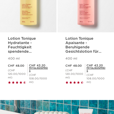
Lotion Tonique
Lotion Tonique
Hydratante -
Apaisante -
Feuchtigkeit
Beruhigende
spendende
Gesichtslotion für
Gesichtslotion für
sehr trockene oder
400 ml
400 ml
normale bis trockene
sensible Haut
Aktueller Preis CHF 48.00
Aktueller Preis CHF 48.00
Haut
Mitgliederpreis CHF 43.20
Mitgliederpreis CHF 43.20
CHF 43.20
CHF 43.20
CHF 48.00
CHF 48.00
MITGLIEDSPREI
MITGLIEDSPREI
(CHF
(CHF
S
S
120.00/1000
120.00/1000
(CHF
(CHF
ml)
ml)
108.00/1000
108.00/1000
ml)
ml)