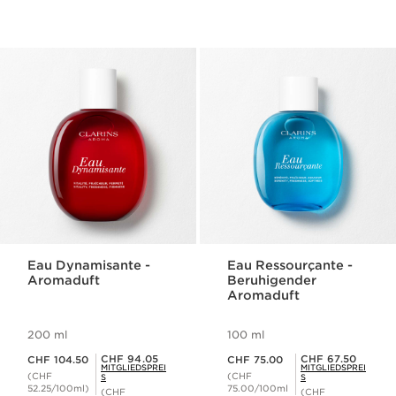
Eau Dynamisante -
Eau Ressourçante -
Aromaduft
Beruhigender
Aromaduft
200 ml
100 ml
Aktueller Preis CHF 104.50
Aktueller Preis CHF 75.00
Mitgliederpreis CHF 94.05
Mitgliederpreis CHF 67.50
CHF 94.05
CHF 67.50
CHF 104.50
CHF 75.00
MITGLIEDSPREI
MITGLIEDSPREI
(CHF
(CHF
S
S
52.25/100ml)
75.00/100ml
(CHF
(CHF