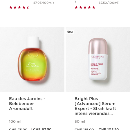
)
47.03/100ml)
67.50/100ml)
Neu
Eau des Jardins -
Bright Plus
Belebender
[Advanced] Sérum
Aromaduft
Expert - Strahlkraft
intensivierendes
Experten-Serum bei
100 ml
50 ml
Pigmentflecken
Aktueller Preis CHF 75.00
Aktueller Preis CHF 115.00
Mitgliederpreis CHF 67.50
Mitgliederpreis CHF 103.50
CHF 67.50
CHF 103.50
CHF 75.00
CHF 115.00