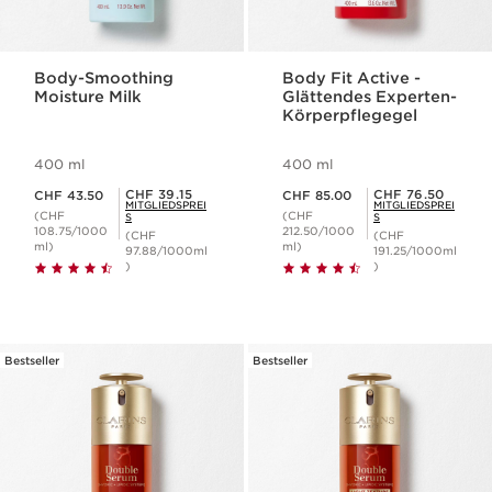
Body-Smoothing
Body Fit Active -
Moisture Milk
Glättendes Experten-
Körperpflegegel
400 ml
400 ml
Aktueller Preis CHF 43.50
Aktueller Preis CHF 85.00
Mitgliederpreis CHF 39.15
Mitgliederpreis CHF 76.50
CHF 39.15
CHF 76.50
CHF 43.50
CHF 85.00
MITGLIEDSPREI
MITGLIEDSPREI
(CHF
(CHF
S
S
108.75/1000
212.50/1000
(CHF
(CHF
ml)
ml)
97.88/1000ml
191.25/1000ml
)
)
Bestseller
Bestseller