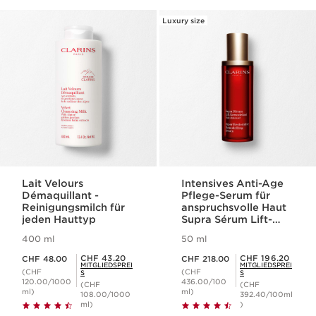
Luxury size
Lait Velours
Intensives Anti-Age
Démaquillant -
Pflege-Serum für
Reinigungsmilch für
anspruchsvolle Haut
jeden Hauttyp
Supra Sérum Lift-
Remodelant Multi-
400 ml
50 ml
Intensif
Aktueller Preis CHF 48.00
Aktueller Preis CHF 218.00
Mitgliederpreis CHF 43.20
Mitgliederpreis CHF 196.20
CHF 43.20
CHF 196.20
CHF 48.00
CHF 218.00
MITGLIEDSPREI
MITGLIEDSPREI
(CHF
(CHF
S
S
120.00/1000
436.00/100
(CHF
(CHF
ml)
ml)
108.00/1000
392.40/100ml
ml)
)