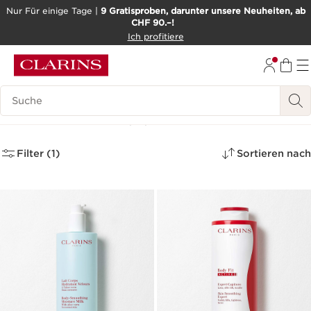
Nur Für einige Tage |
9 Gratisproben, darunter unsere Neuheiten, ab
CHF 90.–!
WEITER ZUM INHALT
Ich profitiere
ZUM FOOTER GEHEN
BARRIEREFREIHEITSWERKZEUG
Legende suchen
Maxi-Grössen
(12)
Filter (1)
Sortieren nach