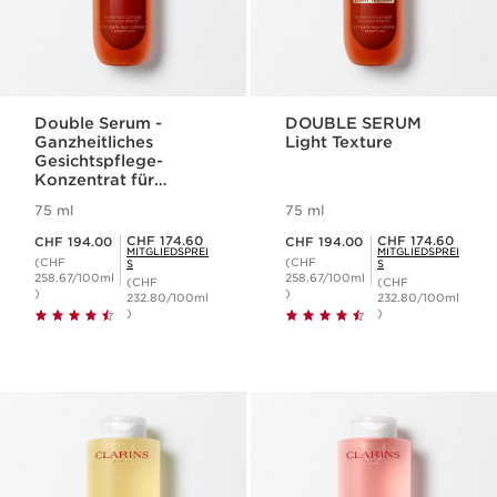
Double Serum -
DOUBLE SERUM
Ganzheitliches
Light Texture
Gesichtspflege-
Konzentrat für
jugendliche Haut
75 ml
75 ml
Aktueller Preis CHF 194.00
Aktueller Preis CHF 194.00
Mitgliederpreis CHF 174.60
Mitgliederpreis CHF 174.60
CHF 174.60
CHF 174.60
CHF 194.00
CHF 194.00
MITGLIEDSPREI
MITGLIEDSPREI
(CHF
(CHF
S
S
258.67/100ml
258.67/100ml
(CHF
(CHF
)
)
232.80/100ml
232.80/100ml
)
)