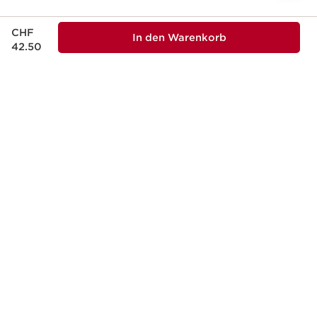
Aktueller Preis CHF 42.50
CHF
In den Warenkorb
42.50
NATÜRLICHKEIT
Natürlichkeit und Wirksamkeit in jeder
Hautpflegeformel.
ÖKO-DESIGN
Nachhaltige Verpackungen, praktisch, sicher
und nachhaltig.
SCHÖNHEIT MIT VERANTWORTUNG