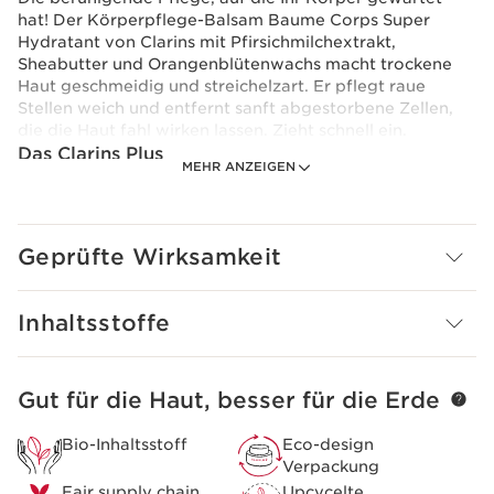
hat! Der Körperpflege-Balsam Baume Corps Super
Hydratant von Clarins mit Pfirsichmilchextrakt,
Sheabutter und Orangenblütenwachs macht trockene
Haut geschmeidig und streichelzart. Er pflegt raue
Stellen weich und entfernt sanft abgestorbene Zellen,
die die Haut fahl wirken lassen. Zieht schnell ein.
Das Clarins Plus
MEHR ANZEIGEN
Eine neue Formel, angereichert mit Sheabutter und
einem Maximum an Inhaltsstoffen natürlichen
Ursprungs.
Geprüfte Wirksamkeit
Inhaltsstoffe
Gut für die Haut, besser für die Erde
WEITER ZUM INHALT
Bio-Inhaltsstoff
Eco-design
Verpackung
Fair supply chain
Upcycelte