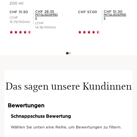
200 ml
Aktueller Preis CHF 31.50
Aktueller Preis CHF 57.00
Mitgliederpreis CHF 28.35
Mitgliederpreis CHF 51.30
CHF 28.35
CHF 51.30
CHF 31.50
CHF 57.00
MITGLIEDSPREI
MITGLIEDSPREI
(CHF
S
S
15.75/100ml)
(CHF
14.18/100ml)
Das sagen unsere Kundinnen