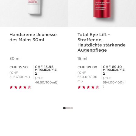
Handcreme Jeunesse
Total Eye Lift -
des Mains 30ml
Straffende,
Hautdichte stärkende
Augenpflege
30 ml
15 ml
Aktueller Preis CHF 15.50
Aktueller Preis CHF 99.00
Mitgliederpreis CHF 13.95
Mitgliederpreis CHF 89.10
CHF 13.95
CHF 89.10
CHF 15.50
CHF 99.00
MITGLIEDSPREI
MITGLIEDSPREI
(CHF
(CHF
S
S
51.67/100ml)
660.00/100
(CHF
(CHF
ml)
46.50/100ml)
594.00/100ml
)