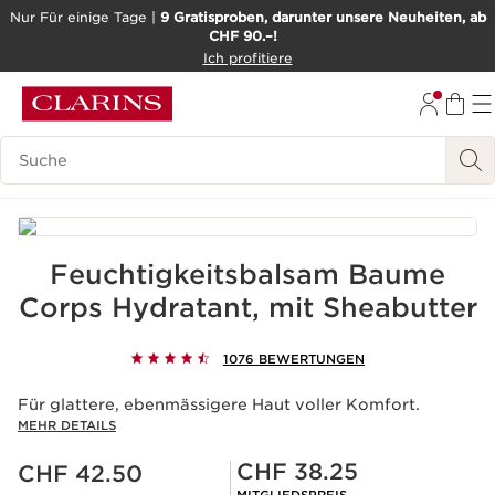
Nur Für einige Tage |
9 Gratisproben, darunter unsere Neuheiten, ab
CHF 90.–!
WEITER ZUM INHALT
Ich profitiere
ZUM FOOTER GEHEN
BARRIEREFREIHEITSWERKZEUG
Legende suchen
Feuchtigkeitsbalsam Baume
Corps Hydratant, mit Sheabutter
1076 BEWERTUNGEN
Für glattere, ebenmässigere Haut voller Komfort.
MEHR DETAILS
Aktueller Preis CHF 42.50
Mitgliederpreis CHF 38.25
CHF 38.25
CHF 42.50
MITGLIEDSPREIS