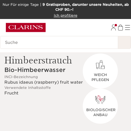
Nur Für einige Tage |
9 Gratisproben, darunter unsere Neuheiten, ab
CHF 90.–!
WEITER ZUM INHALT
Ich profitiere
ZUM FOOTER GEHEN
BARRIEREFREIHEITSWERKZEUG
Legende suchen
Himbeerstrauch
Bio-Himbeerwasser
WEICH
INCI-Bezeichnung
PFLEGEN
Rubus idaeus (raspberry) fruit water
Verwendete Inhaltsstoffe
Frucht
BIOLOGISCHER
ANBAU