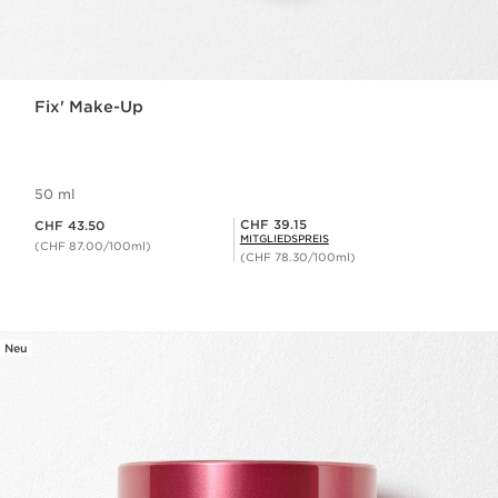
Fix' Make-Up
50 ml
Aktueller Preis CHF 43.50
Mitgliederpreis CHF 39.15
CHF 39.15
CHF 43.50
MITGLIEDSPREIS
(CHF 87.00/100ml)
(CHF 78.30/100ml)
Neu