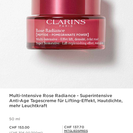
Multi-Intensive Rose Radiance - Superintensive
Anti-Age Tagescreme für Lifting-Effekt, Hautdichte,
mehr Leuchtkraft
50 ml
Aktueller Preis CHF 153.00
Mitgliederpreis CHF 137.70
CHF 137.70
CHF 153.00
MITGLIEDSPREIS
(CHF 306.00/100ml)