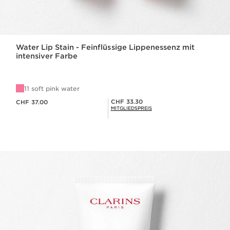
Water Lip Stain - Feinflüssige Lippenessenz mit
intensiver Farbe
11 soft pink water
Aktueller Preis CHF 37.00
Mitgliederpreis CHF 33.30
CHF 33.30
CHF 37.00
MITGLIEDSPREIS