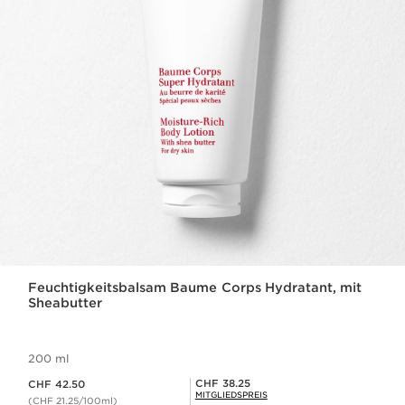
Feuchtigkeitsbalsam Baume Corps Hydratant, mit
Sheabutter
200 ml
Aktueller Preis CHF 42.50
Mitgliederpreis CHF 38.25
CHF 38.25
CHF 42.50
MITGLIEDSPREIS
(CHF 21.25/100ml)