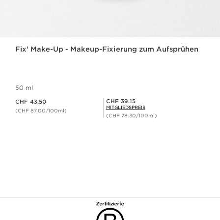
Fix' Make-Up - Makeup-Fixierung zum Aufsprühen
50 ml
Aktueller Preis CHF 43.50
Mitgliederpreis CHF 39.15
CHF 39.15
CHF 43.50
MITGLIEDSPREIS
(CHF 87.00/100ml)
(CHF 78.30/100ml)