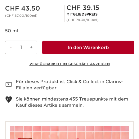
Aktueller Preis CHF 43.50
Mitgliederpreis CHF 39.15
CHF 39.15
CHF 43.50
MITGLIEDSPREIS
(CHF 87.00/100ml)
(CHF 78.30/100ml)
50 ml
-
1
+
In den Warenkorb
VERFÜGBARKEIT IM GESCHÄFT ANZEIGEN
Warenkorb anzeigen
Für dieses Produkt ist Click & Collect in Clarins-
Filialen verfügbar.
Sie können mindestens
435
Treuepunkte mit dem
Kauf dieses Artikels sammeln.