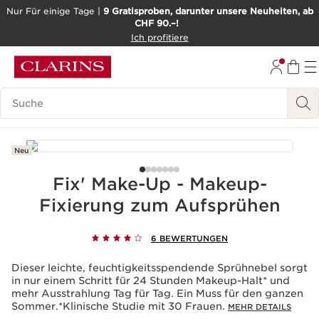
Nur Für einige Tage |
9 Gratisproben, darunter unsere Neuheiten, ab
CHF 90.–!
WEITER ZUM INHALT
Ich profitiere
ZUM FOOTER GEHEN
BARRIEREFREIHEITSWERKZEUG
Legende suchen
Neu
Fix' Make-Up - Makeup-
Fixierung zum Aufsprühen
6 BEWERTUNGEN
Dieser leichte, feuchtigkeitsspendende Sprühnebel sorgt
in nur einem Schritt für 24 Stunden Makeup-Halt* und
mehr Ausstrahlung Tag für Tag. Ein Muss für den ganzen
Sommer.*Klinische Studie mit 30 Frauen.
MEHR DETAILS