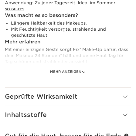
Anwendung:
Zu jeder Tageszeit. Ideal im Sommer.
SO GEHT'S
Was macht es so besonders?
Längere Haltbarkeit des Makeups.
Mit Feuchtigkeit versorgte, strahlende und
geschützte Haut.
Mehr erfahren
Mit einer einzigen Geste sorgt Fix' Make-Up dafür, dass
dein Makeup 24 Stunden* hält und deine Haut Tag für
Tag schöner und strahlender aussieht.
MEHR ANZEIGEN
Der wohltuende Sprühnebel fixiert das Makeup,
bewahrt seine Frische und Ausstrahlung, spendet
Feuchtigkeit und schützt die Haut, während er sie sofort
erfrischt. Er ist fein und leicht und verströmt einen
Geprüfte Wirksamkeit
beruhigenden Duft, der die Entspannung fördert.
Für die Edition Goldener Sommer-Glow haben wir einen
Inhaltsstoffe
goldenen Flakon designt. Der Star des Beauty Case !
Der feine Sprühnebel mit Alpenrosen-Extrakt verbessert
die Ausstrahlung der ungeschminten Haut Tag für Tag.
Gut für die Haut, besser für die Erde
WEITER ZUM INHALT