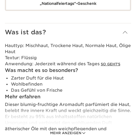
„Nationalfeiertags“-Geschenk
Was ist das?
Hauttyp:
Mischhaut, Trockene Haut, Normale Haut, Ölige
Haut
Textur:
Flüssig
Anwendung:
Jederzeit während des Tages
SO GEHT'S
Was macht es so besonders?
Zarter Duft für die Haut
Wohlbefinden
Das Gefühl von Frische
Mehr erfahren
Dieser blumig-fruchtige Aromaduft parfümiert die Haut,
belebt Ihre innere Kraft und weckt gleichzeitig die Sinne.
Er besteht zu 95% aus Inhaltsstoffen natürlichen
Ursprungs und verbindet den wohltuenden Duft
ätherischer Öle mit den weichpflegenden und
MEHR ANZEIGEN
stimulierenden Eigenschaften von Pflanzenextrakten.