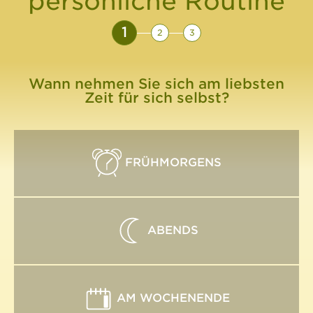
persönliche Routine
1
2
3
Wann nehmen Sie sich am liebsten
Zeit für sich selbst?
FRÜHMORGENS
ABENDS
AM WOCHENENDE