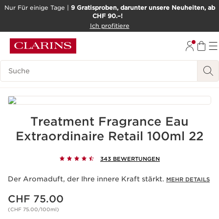
Nur Für einige Tage |
9 Gratisproben, darunter unsere Neuheiten, ab
CHF 90.–!
WEITER ZUM INHALT
Ich profitiere
ZUM FOOTER GEHEN
BARRIEREFREIHEITSWERKZEUG
Legende suchen
Treatment Fragrance Eau
Extraordinaire Retail 100ml 22
343 BEWERTUNGEN
Der Aromaduft, der Ihre innere Kraft stärkt.
MEHR DETAILS
Aktueller Preis CHF 75.00
CHF 75.00
(CHF 75.00/100ml)