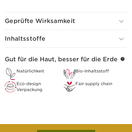
Für eine Haut, die sich wieder wohlfühlt.
Das Clarins Plus
Die Aromadüfte von Clarins kombinieren ätherische Öle
Geprüfte Wirksamkeit
mit Pflanzenextrakten: Aromaphytocare, die Parfum
und Hautpflege vereint.
Inhaltsstoffe
Gut für die Haut, besser für die Erde
WEITER ZUM INHALT
Natürlichkeit
Bio-Inhaltsstoff
Eco-design
Fair supply chain
Verpackung