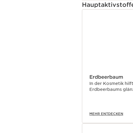
Hauptaktivstoff
WEITER ZUM INHAL
Erdbeerbaum
In der Kosmetik hilf
Erdbeerbaums glänz
MEHR ENTDECKEN