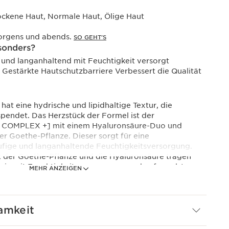
ockene Haut, Normale Haut, Ölige Haut
orgens und abends.
SO GEHT'S
sonders?
 und langanhaltend mit Feuchtigkeit versorgt
Gestärkte Hautschutzbarriere Verbessert die Qualität
at eine hydrische und lipidhaltige Textur, die
spendet. Das Herzstück der Formel ist der
OMPLEX +] mit einem Hyaluronsäure-Duo und
er Goethe-Pflanze. Dieser sorgt für eine
tufige und langanhaltende Feuchtigkeitsversorgung.
t der Goethe-Pflanze und die Hyaluronsäure tragen
nsiv mit Feuchtigkeit zu versorgen und aufzupolstern.
MEHR ANZEIGEN
ure, der herausragende Inhaltsstoff der Formulierung,
htigkeit. Die Formel ist außerdem mit Polyphenolen
ichert, die das Gleichgewicht der Mikrobiota
t biologischem Extrakt aus der Frucht des
amkeit
erung des Talgs. Sie hilft, das Hautbild zu verfeinern
inern. Sie gleicht die Haut aus und verbessert ihre