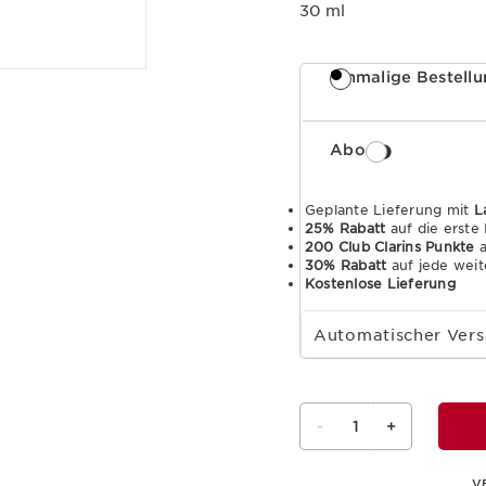
30 ml
Einmalige Bestell
Abo
Geplante Lieferung mit
L
25% Rabatt
auf die erste
200 Club Clarins Punkte
a
30% Rabatt
auf jede weit
Kostenlose Lieferung
Wählen Sie die Laufzeit des Abonnements
Automatischer Vers
-
1
+
V