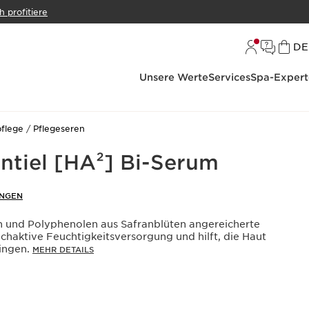
h profitiere
S
DE
Unsere Werte
Services
Spa-Expert
pflege
Pflegeseren
ntiel [HA²] Bi-Serum
UNGEN
n und Polyphenolen aus Safranblüten angereicherte
chaktive Feuchtigkeitsversorgung und hilft, die Haut
ringen.
MEHR DETAILS