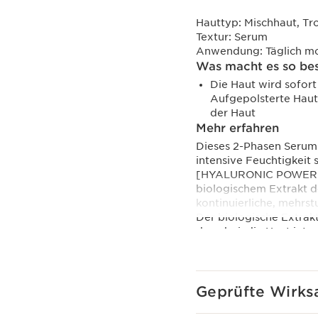
Hauttyp:
Mischhaut, Tr
Textur:
Serum
Anwendung:
Täglich m
Was macht es so be
Die Haut wird sofort
Aufgepolsterte Haut 
der Haut
Mehr erfahren
Dieses 2-Phasen Serum h
intensive Feuchtigkeit 
[HYALURONIC POWER C
biologischem Extrakt d
kontinuierliche, mehrs
Der biologische Extrak
dazu bei, die Haut inte
Acetylierte Hyaluronsä
spendet intensive Feuc
der Safranblüte angere
unterstützen, sowie mi
Geprüfte Wirks
Erdbeerbaums zur Reguli
und die Poren zu verkle