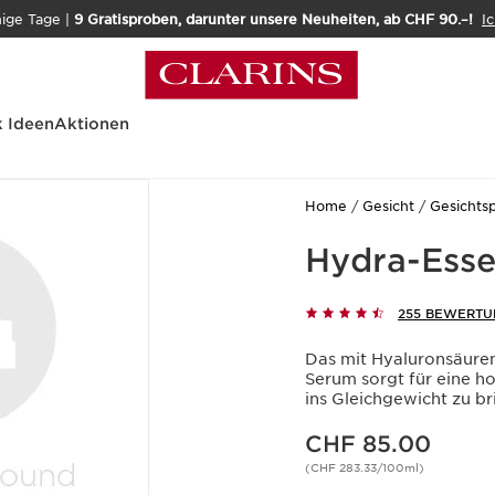
nige Tage |
9 Gratisproben, darunter unsere Neuheiten, ab CHF 90.–!
Ic
 Ideen
Aktionen
Home
Gesicht
Gesichts
Hydra-Esse
255 BEWERT
Das mit Hyaluronsäure
Serum sorgt für eine ho
ins Gleichgewicht zu b
Aktueller Preis CHF 85.00
CHF 85.00
(CHF 283.33/100ml)