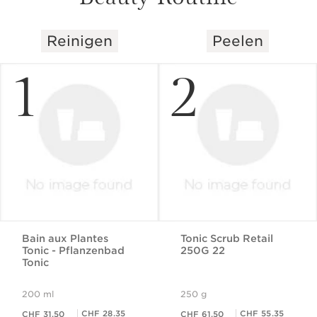
Reinigen
Peelen
WEITER ZUM INHALT
1
2
Bain aux Plantes
Tonic Scrub Retail
Tonic - Pflanzenbad
250G 22
Tonic
200 ml
250 g
Aktueller Preis CHF 31.50
Aktueller Preis CHF 61.50
Mitgliederpreis CHF 28.35
Mitgliederpreis CHF 55.35
CHF 28.35
CHF 55.35
CHF 31.50
CHF 61.50