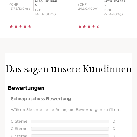
MITGLIEDSPREI
MITGLIEDSPREI
(CHF
(CHF
S
S
15.75/100ml)
24.60/100g)
(CHF
(CHF
14.18/100ml)
22.14/100g)
Das sagen unsere Kundinnen