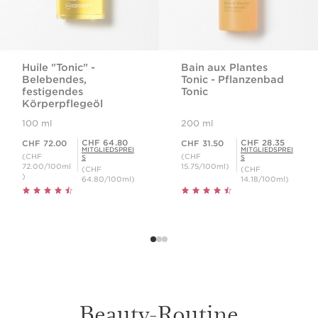
Huile "Tonic" -
Bain aux Plantes
Belebendes,
Tonic - Pflanzenbad
festigendes
Tonic
Körperpflegeöl
100 ml
200 ml
Aktueller Preis CHF 72.00
Aktueller Preis CHF 31.50
Mitgliederpreis CHF 64.80
Mitgliederpreis CHF 28.35
CHF 64.80
CHF 28.35
CHF 72.00
CHF 31.50
MITGLIEDSPREI
MITGLIEDSPREI
(CHF
(CHF
S
S
72.00/100ml
15.75/100ml)
(CHF
(CHF
)
64.80/100ml)
14.18/100ml)
Beauty-Routine