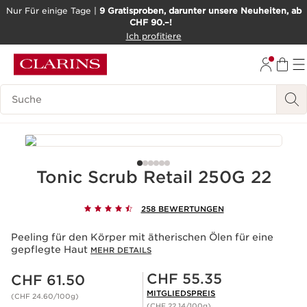
Nur Für einige Tage |
9 Gratisproben, darunter unsere Neuheiten, ab
CHF 90.–!
WEITER ZUM INHALT
Ich profitiere
ZUM FOOTER GEHEN
BARRIEREFREIHEITSWERKZEUG
Legende suchen
Tonic Scrub Retail 250G 22
258 BEWERTUNGEN
Peeling für den Körper mit ätherischen Ölen für eine
gepflegte Haut
MEHR DETAILS
Aktueller Preis CHF 61.50
Mitgliederpreis CHF 55.35
CHF 55.35
CHF 61.50
MITGLIEDSPREIS
(CHF 24.60/100g)
(CHF 22.14/100g)