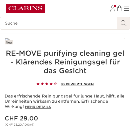
WEITER ZUM INHALT
Legende suchen
ZUM FOOTER GEHEN
BARRIEREFREIHEITSWERKZEUG
Neu
RE-MOVE purifying cleaning gel
- Klärendes Reinigungsgel für
das Gesicht
83 BEWERTUNGEN
Das erfrischende Reinigungsgel für junge Haut, hilft, alle
Unreinheiten wirksam zu entfernen. Erfrischende
Wirkung!
MEHR DETAILS
Aktueller Preis CHF 29.00
CHF 29.00
(CHF 23.20/100ml)