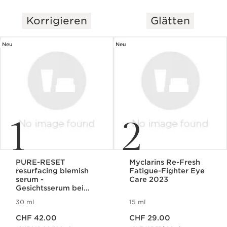
Korrigieren
Glätten
WEITER ZUM INHALT
Neu
Neu
1
2
PURE-RESET
Myclarins Re-Fresh
resurfacing blemish
Fatigue-Fighter Eye
serum -
Care 2023
Gesichtsserum bei
Unreinheiten
30 ml
15 ml
Aktueller Preis CHF 42.00
Aktueller Preis CHF 29.00
CHF 42.00
CHF 29.00