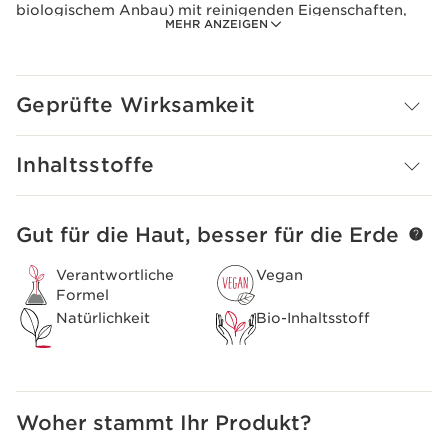
biologischem Anbau) mit reinigenden Eigenschaften,
MEHR ANZEIGEN
Moringa-Extrakt zur Reinigung der Hautoberfläche und
zur Beseitigung von Umweltbelastungen sowie
biologisches Blütenwasser der Bitterorange, das die
Haut zart macht. Die Haut ist wieder im Gleichgewicht
Geprüfte Wirksamkeit
und kann atmen. Reiner und klarer. Die gefrostete blaue
Formulierung ist für alle Hauttypen geeignet, auch für
die empfindlichsten.
Inhaltsstoffe
Vorsichtsmaßnahme bei der Verwendung
Mit Wasser abspülen.
Gut für die Haut, besser für die Erde
WEITER ZUM INHALT
Verantwortliche
Vegan
Formel
Natürlichkeit
Bio-Inhaltsstoff
Woher stammt Ihr Produkt?