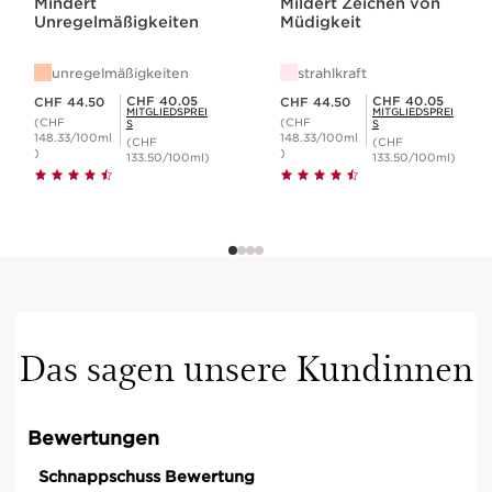
Mindert
Mildert Zeichen von
Unregelmäßigkeiten
Müdigkeit
unregelmäßigkeiten
strahlkraft
Aktueller Preis CHF 44.50
Aktueller Preis CHF 44.50
Mitgliederpreis CHF 40.05
Mitgliederpreis CHF 40.05
CHF 40.05
CHF 40.05
CHF 44.50
CHF 44.50
MITGLIEDSPREI
MITGLIEDSPREI
(CHF
(CHF
S
S
148.33/100ml
148.33/100ml
(CHF
(CHF
)
)
133.50/100ml)
133.50/100ml)
Das sagen unsere Kundinnen