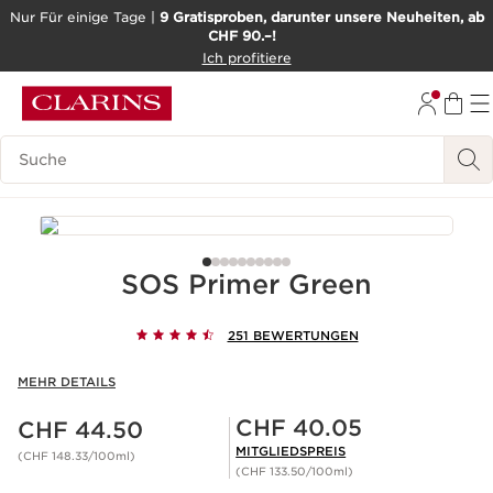
Nur Für einige Tage |
9 Gratisproben, darunter unsere Neuheiten, ab
CHF 90.–!
WEITER ZUM INHALT
Ich profitiere
ZUM FOOTER GEHEN
BARRIEREFREIHEITSWERKZEUG
Legende suchen
SOS Primer Green
251 BEWERTUNGEN
MEHR DETAILS
Aktueller Preis CHF 44.50
Mitgliederpreis CHF 40.05
CHF 40.05
CHF 44.50
MITGLIEDSPREIS
(CHF 148.33/100ml)
(CHF 133.50/100ml)