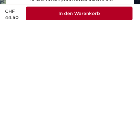
Aktueller Preis CHF 44.50
CHF
In den Warenkorb
MADE IN FRANCE
44.50
Alle unsere Hautpflegeprodukte werden
in Frankreich entwickelt und produziert.