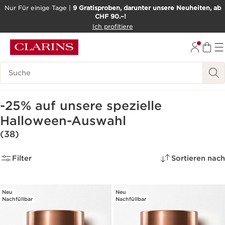
Nur Für einige Tage |
9 Gratisproben, darunter unsere Neuheiten, ab
CHF 90.–!
WEITER ZUM INHALT
Ich profitiere
ZUM FOOTER GEHEN
BARRIEREFREIHEITSWERKZEUG
Legende suchen
-25% auf unsere spezielle
Halloween-Auswahl
(38)
Filter
Sortieren nach
Neu
Neu
Nachfüllbar
Nachfüllbar