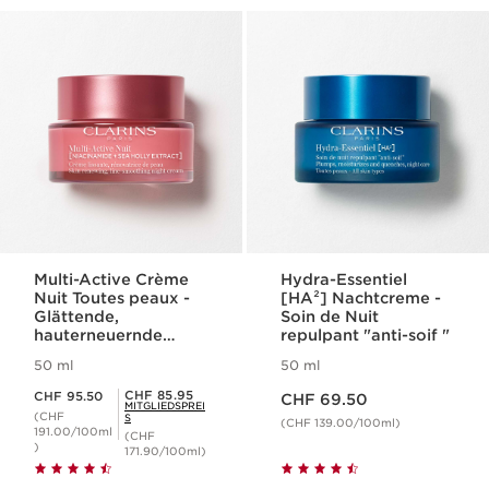
Multi-Active Crème
Hydra-Essentiel
Nuit Toutes peaux -
[HA²] Nachtcreme -
Glättende,
Soin de Nuit
hauterneuernde
repulpant "anti-soif "
Nachtcreme für das
50 ml
50 ml
Gesicht für jeden
Aktueller Preis CHF 69.50
Aktueller Preis CHF 95.50
Hauttyp
Mitgliederpreis CHF 85.95
CHF 85.95
CHF 95.50
CHF 69.50
MITGLIEDSPREI
(CHF
S
(CHF 139.00/100ml)
191.00/100ml
(CHF
)
171.90/100ml)