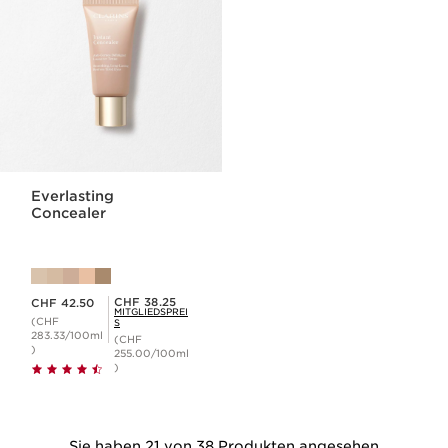
Everlasting
Concealer
Aktueller Preis CHF 42.50
Mitgliederpreis CHF 38.25
CHF 38.25
CHF 42.50
MITGLIEDSPREI
(CHF
S
283.33/100ml
(CHF
)
255.00/100ml
)
Sie haben 21 von 38 Produkten angesehen