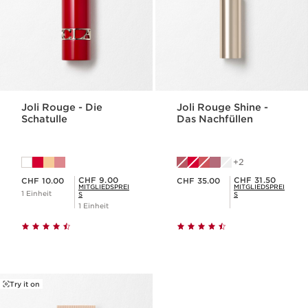
Joli Rouge - Die
Joli Rouge Shine -
Schatulle
Das Nachfüllen
2
Aktueller Preis CHF 10.00
Aktueller Preis CHF 35.00
Mitgliederpreis CHF 9.00
Mitgliederpreis CHF 31.50
CHF 9.00
CHF 31.50
CHF 10.00
CHF 35.00
MITGLIEDSPREI
MITGLIEDSPREI
1 Einheit
S
S
1 Einheit
Try it on