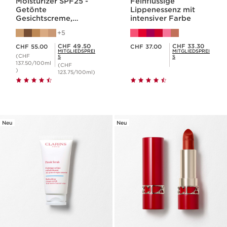
Moisturizer SPF25 -
Feinflüssige
Getönte
Lippenessenz mit
Gesichtscreme,
intensiver Farbe
Feuchtigkeit & Glow
5
SPF 25
Aktueller Preis CHF 55.00
Aktueller Preis CHF 37.00
Mitgliederpreis CHF 49.50
Mitgliederpreis CHF 33.30
CHF 49.50
CHF 33.30
CHF 55.00
CHF 37.00
MITGLIEDSPREI
MITGLIEDSPREI
(CHF
S
S
137.50/100ml
(CHF
)
123.75/100ml)
Neu
Neu