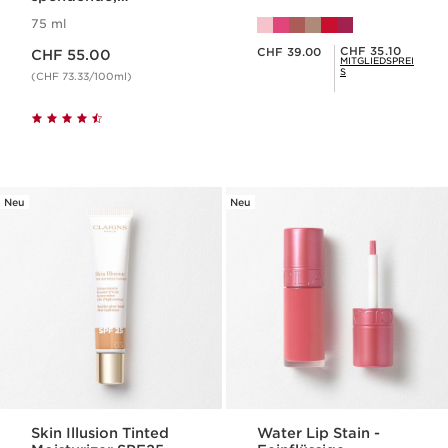
stärkende Creme-
75 ml
Maske
Aktueller Preis CHF 55.00
Aktueller Preis CHF 39.00
Mitgliederpreis CHF 35.10
CHF 35.10
CHF 39.00
CHF 55.00
MITGLIEDSPREI
S
(CHF 73.33/100ml)
Neu
Neu
Skin Illusion Tinted
Water Lip Stain -