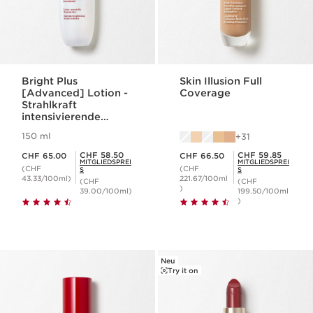
Bright Plus
Skin Illusion Full
[Advanced] Lotion -
Coverage
Strahlkraft
intensivierende
Lotion
150 ml
31
Aktueller Preis CHF 65.00
Aktueller Preis CHF 66.50
Mitgliederpreis CHF 58.50
Mitgliederpreis CHF 59.85
CHF 58.50
CHF 59.85
CHF 65.00
CHF 66.50
MITGLIEDSPREI
MITGLIEDSPREI
(CHF
(CHF
S
S
43.33/100ml)
221.67/100ml
(CHF
(CHF
)
39.00/100ml)
199.50/100ml
)
Neu
Try it on