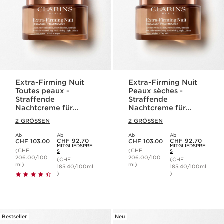
Extra-Firming Nuit
Extra-Firming Nuit
Toutes peaux -
Peaux sèches -
Straffende
Straffende
Nachtcreme für
Nachtcreme für
jeden Hauttyp
trockene Haut
2 GRÖSSEN
2 GRÖSSEN
Ab
Ab
Ab
Ab
Aktueller Preis CHF 103.00
Aktueller Preis CHF 103.00
Mitgliederpreis CHF 92.70
Mitgliederpreis CHF 92.70
CHF 92.70
CHF 92.70
CHF 103.00
CHF 103.00
MITGLIEDSPREI
MITGLIEDSPREI
(CHF
(CHF
S
S
206.00/100
206.00/100
(CHF
(CHF
ml)
ml)
185.40/100ml
185.40/100ml
)
)
Bestseller
Neu