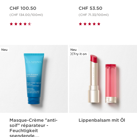
Aktueller Preis CHF 100.50
Aktueller Preis CHF 53.50
CHF 100.50
CHF 53.50
(CHF 134.00/100ml)
(CHF 71.33/100ml)
Neu
Neu
Try it on
Masque-Crème "anti-
Lippenbalsam mit Öl
soif" réparateur -
Feuchtigkeit
spendende,