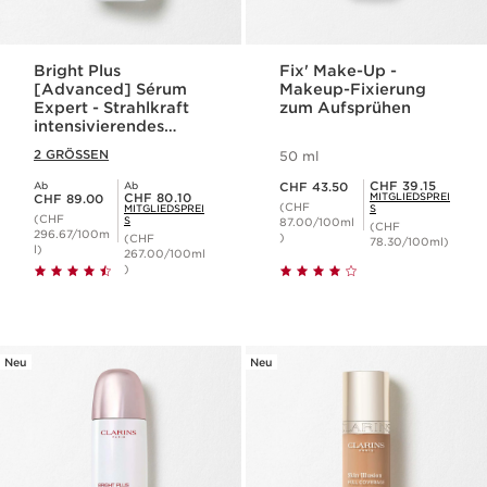
Bright Plus
Fix' Make-Up -
[Advanced] Sérum
Makeup-Fixierung
Expert - Strahlkraft
zum Aufsprühen
intensivierendes
Experten-Serum bei
2 GRÖSSEN
50 ml
Pigmentflecken
Aktueller Preis CHF 43.50
Mitgliederpreis CHF 39.15
CHF 39.15
Ab
Ab
CHF 43.50
Aktueller Preis CHF 89.00
Mitgliederpreis CHF 80.10
CHF 80.10
MITGLIEDSPREI
CHF 89.00
(CHF
MITGLIEDSPREI
S
(CHF
S
87.00/100ml
(CHF
296.67/100m
)
(CHF
78.30/100ml)
l)
267.00/100ml
)
Neu
Neu