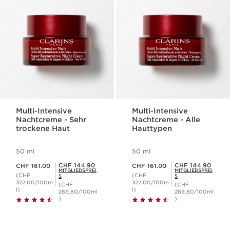
Multi-Intensive
Multi-Intensive
Nachtcreme - Sehr
Nachtcreme - Alle
trockene Haut
Hauttypen
50 ml
50 ml
Aktueller Preis CHF 161.00
Aktueller Preis CHF 161.00
Mitgliederpreis CHF 144.90
Mitgliederpreis CHF 144.90
CHF 144.90
CHF 144.90
CHF 161.00
CHF 161.00
MITGLIEDSPREI
MITGLIEDSPREI
(CHF
(CHF
S
S
322.00/100m
322.00/100m
(CHF
(CHF
l)
l)
289.80/100ml
289.80/100ml
)
)