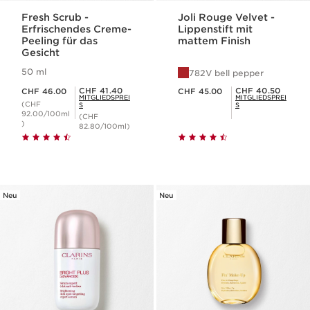
Fresh Scrub -
Joli Rouge Velvet -
Erfrischendes Creme-
Lippenstift mit
Peeling für das
mattem Finish
Gesicht
50 ml
782V bell pepper
Aktueller Preis CHF 46.00
Aktueller Preis CHF 45.00
Mitgliederpreis CHF 41.40
Mitgliederpreis CHF 40.50
CHF 41.40
CHF 40.50
CHF 46.00
CHF 45.00
MITGLIEDSPREI
MITGLIEDSPREI
(CHF
S
S
92.00/100ml
(CHF
)
82.80/100ml)
Neu
Neu