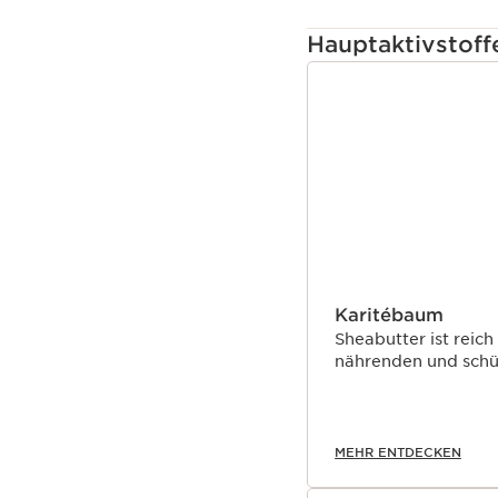
Hauptaktivstoff
WEITER ZUM INHAL
Karitébaum
Sheabutter ist reich
nährenden und schü
MEHR ENTDECKEN