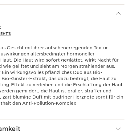
t
EHT'S
as Gesicht mit ihrer aufsehenerregenden Textur
Auswirkungen altersbedingter hormoneller
aut. Die Haut wird sofort geglättet, wirkt Nacht für
wie geliftet und sieht am Morgen strahlender aus.
 Ein wirkungsvolles pflanzliches Duo aus Bio-
Bio-Ginster-Extrakt, das dazu beiträgt, die Haut zu
ifting-Effekt zu verleihen und die Erschlaffung der Haut
rden gemildert, die Haut ist praller, straffer und
e, zart blumige Duft mit pudriger Herznote sorgt für ein
thält den Anti-Pollution-Komplex.
amkeit