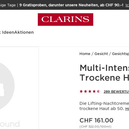
nige Tage |
9 Gratisproben, darunter unsere Neuheiten, ab CHF 90.–!
Ic
 Ideen
Aktionen
Home
Gesicht
Gesichts
Multi-Inte
Trockene 
289 BEWERT
Die Lifting-Nachtcreme
trockene Haut ab 50.
M
Aktueller Preis CHF 161.00
CHF 161.00
(CHF 322.00/100ml)