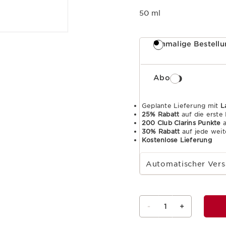
50 ml
Einmalige Bestell
Abo
Geplante Lieferung mit
L
25% Rabatt
auf die erste
200 Club Clarins Punkte
a
30% Rabatt
auf jede weit
Kostenlose Lieferung
Wählen Sie die Laufzeit des Abonnements
Automatischer Vers
-
1
+