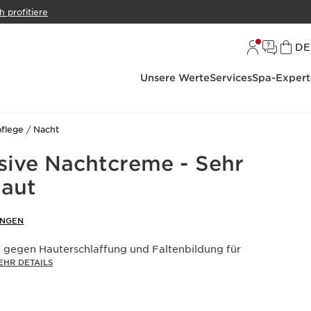
h profitiere
S
DE
Unsere Werte
Services
Spa-Expert
pflege
Nacht
nsive Nachtcreme - Sehr
Haut
UNGEN
 gegen Hauterschlaffung und Faltenbildung für
EHR DETAILS