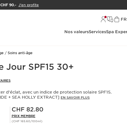
e CHF 90.-
J'en profite
L
FR
Nos valeurs
Services
Spa Exper
age
Soins anti-âge
ve Jour SPF15 30+
AIRES
er d'éclat, avec un indice de protection solaire SPF15.
MIDE + SEA HOLLY EXTRACT]
EN SAVOIR PLUS
Prix Sérénité CHF 82.80
CHF 82.80
PRIX MEMBRE
(CHF 165.60/100ml)