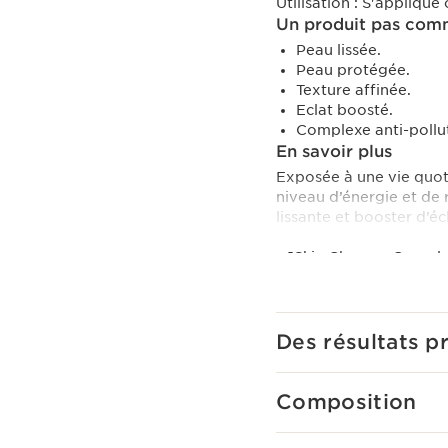
Utilisation :
S'applique
Un produit pas comm
Peau lissée.
Peau protégée.
Texture affinée.
Eclat boosté.
Complexe anti-pollut
En savoir plus
Exposée à une vie quot
niveau d’énergie et de 
lissante et booster d’é
• [Skin Charger Complex
dunes, forment un duo p
l’âge. La fonction barri
jeunesse préservée.
• L’extrait de cardère a
Des résultats p
• L’extrait d’arbouse co
l’apparence des pores.
• Une protection SPF 15
Composition
Résultat: La peau est c