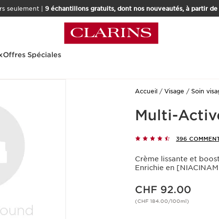
rs seulement |
9 échantillons gratuits, dont nos nouveautés, à partir d
x
Offres Spéciales
Accueil
Visage
Soin vis
Multi-Acti
396 COMMENT
Crème lissante et boost
Enrichie en [NIACINA
Nouveau prix CHF 92.00
CHF 92.00
(CHF 184.00/100ml)