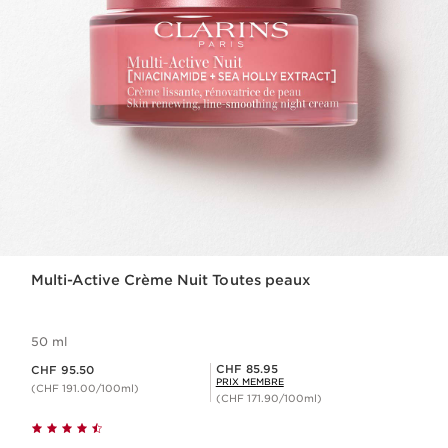
Multi-Active Crème Nuit Toutes peaux
50 ml
Nouveau prix CHF 95.50
Prix Sérénité CHF 85.95
CHF 85.95
CHF 95.50
PRIX MEMBRE
(CHF 191.00/100ml)
(CHF 171.90/100ml)