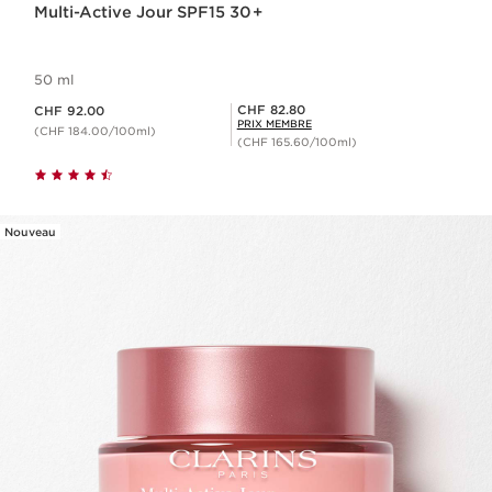
Multi-Active Jour SPF15 30+
50 ml
Nouveau prix CHF 92.00
Prix Sérénité CHF 82.80
CHF 82.80
CHF 92.00
PRIX MEMBRE
(CHF 184.00/100ml)
(CHF 165.60/100ml)
Nouveau