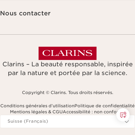
veuillez consulter notre politique de confidentialité
en cliquant ici
.
Nous contacter
Clarins – La beauté responsable, inspirée
par la nature et portée par la science.
Copyright © Clarins. Tous droits réservés.
Conditions générales d’utilisation
Politique de confidentialité
Mentions légales & CGU
Accessibilité : non conforme
Naviguer vers
Suisse (Français)