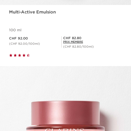
Multi-Active Emulsion
100 ml
Nouveau prix CHF 92.00
Prix Sérénité CHF 82.80
CHF 82.80
CHF 92.00
PRIX MEMBRE
(CHF 92.00/100ml)
(CHF 82.80/100ml)