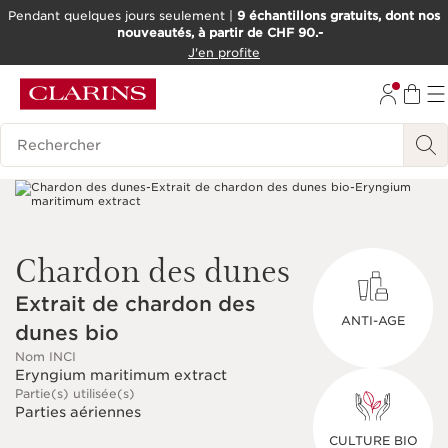
Pendant quelques jours seulement |
9 échantillons gratuits, dont nos
nouveautés, à partir de CHF 90.-
ALLER AU CONTENU
J'en profite
ALLER AU PIED DE PAGE
OUTIL D'ACCESSIBILITÉ
Historique des recherches
Chardon des dunes
Extrait de chardon des
ANTI-AGE
dunes bio
Nom INCI
Eryngium maritimum extract
Partie(s) utilisée(s)
Parties aériennes
CULTURE BIO