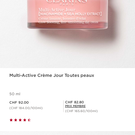
Multi-Active Crème Jour Toutes peaux
50 ml
Nouveau prix CHF 92.00
Prix Sérénité CHF 82.80
CHF 82.80
CHF 92.00
PRIX MEMBRE
(CHF 184.00/100ml)
(CHF 165.60/100ml)