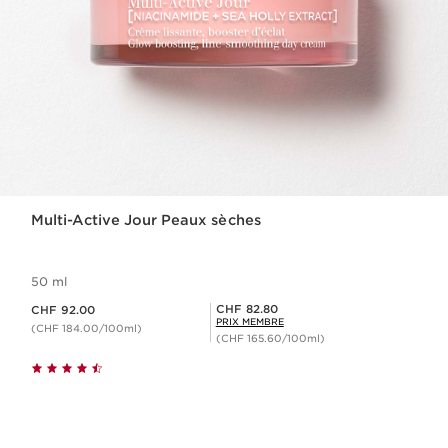
Multi-Active Jour Peaux sèches
50 ml
Nouveau prix CHF 92.00
Prix Sérénité CHF 82.80
CHF 82.80
CHF 92.00
PRIX MEMBRE
(CHF 184.00/100ml)
(CHF 165.60/100ml)