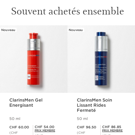
Souvent achetés ensemble
Nouveau
Nouveau
ALLER AU CONTENU
ClarinsMen Gel
ClarinsMen Soin
Energisant
Lissant Rides
Fermeté
50 ml
50 ml
Nouveau prix CHF 60.00
Nouveau prix CHF 96.50
Prix Sérénité CHF 54.00
Prix Sérénité CHF 86.85
CHF 54.00
CHF 86.85
CHF 60.00
CHF 96.50
PRIX MEMBRE
PRIX MEMBRE
(CHF
(CHF