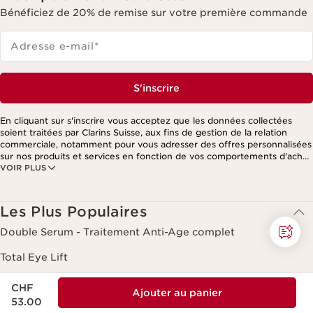
Bénéficiez de 20% de remise sur votre première commande
Adresse e-mail
*
S'inscrire
En cliquant sur s'inscrire vous acceptez que les données collectées
soient traitées par Clarins Suisse, aux fins de gestion de la relation
commerciale, notamment pour vous adresser des offres personnalisées
sur nos produits et services en fonction de vos comportements d'achat,
VOIR PLUS
de vos habitudes et/ou de vos centres d'intérêts, y compris par
affichage sur les réseaux sociaux et les sites tiers, ainsi qu'à des fins
d'analyses. Vous pouvez retirer votre consentement à tout moment en
cliquant sur le lien de désinscription présent dans chaque newsletter.
Les Plus Populaires
Ces informations sont traitées par Clarins et ses prestataires pour le
traitement de votre commande, à des fins de gestion de la relation
Double Serum - Traitement Anti-Age complet
client. Notamment pour vous proposer des offres personnalisées et/ou
pour gérer votre adhésion à notre Programme de fidélité et créer votre
Total Eye Lift
programme beauté personnalisé. Les données sont conservées
pendant trois ans à compter de votre dernière commande ou de votre
Nouveau prix CHF 53.00
Lip Comfort Oil
dernier contact. Vous disposez d'un droit d'accès, de rectification, de
CHF
Ajouter au panier
suppression et de portabilité des informations vous concernant ainsi
53.00
Lait Hydratant Corps Velours
que d'un droit d'opposition et de limitation de leur traitement. Vous