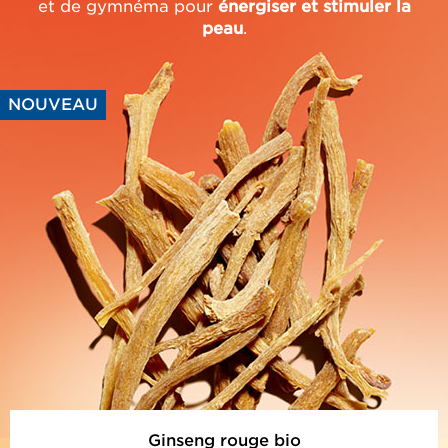
et de gymnéma pour
énergiser et stimuler la
peau
.
NOUVEAU
Ginseng rouge bio