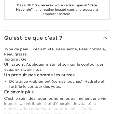
Dès CHF 110.-,
recevez votre cadeau spécial "Fête
Nationale"
: une routine beauté dans une trousse, à
emporter partout.
Qu’est-ce que c’est ?
Type de peau :
Peau mixte, Peau sèche, Peau normale,
Peau grasse
Texture :
Gel
Utilisation :
Appliquer matin et soir sur le contour des
yeux.
EN SAVOIR PLUS
Un produit pas comme les autres
Défatigue visiblement (cernes, poches). Hydrate et
fortifie le contour des yeux.
En savoir plus
C'est le soin idéal pour les hommes qui mènent une vie
intense. Un véritable shot d'énergie, de vitalité et
d'hydratation pour leur peau surmenée. L'action
puissante de l'extrait de ginseng rouge bio va