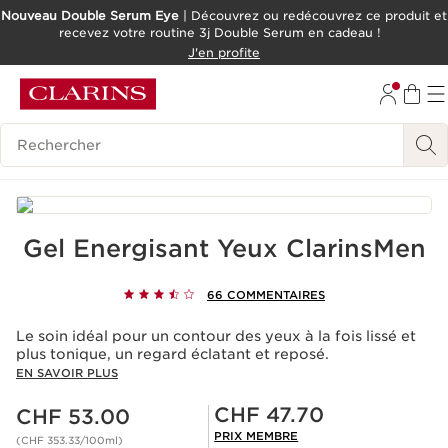
Nouveau Double Serum Eye
| Découvrez ou redécouvrez ce produit et
recevez votre routine 3j Double Serum en cadeau !
ALLER AU CONTENU
J'en profite
ALLER AU PIED DE PAGE
OUTIL D'ACCESSIBILITÉ
Historique des recherches
Gel Energisant Yeux ClarinsMen
66 COMMENTAIRES
Le soin idéal pour un contour des yeux à la fois lissé et
plus tonique, un regard éclatant et reposé.
EN SAVOIR PLUS
Nouveau prix CHF 53.00
Prix Sérénité CHF 47.70
CHF 47.70
CHF 53.00
PRIX MEMBRE
(CHF 353.33/100ml)