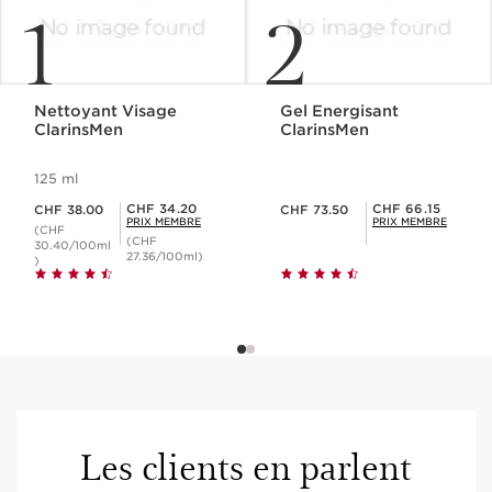
1
2
Nettoyant Visage
Gel Energisant
ClarinsMen
ClarinsMen
125 ml
Nouveau prix CHF 38.00
Nouveau prix CHF 73.50
Prix Sérénité CHF 34.20
Prix Sérénité CHF 66.15
CHF 34.20
CHF 66.15
CHF 38.00
CHF 73.50
PRIX MEMBRE
PRIX MEMBRE
(CHF
(CHF
30.40/100ml
27.36/100ml)
)
Les clients en parlent