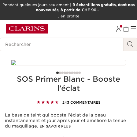
Pendant quelques jours seulement |
9 échantillons gratuits, dont nos
nouveautés, à partir de CHF 90.-
ALLER AU CONTENU
J'en profite
ALLER AU PIED DE PAGE
OUTIL D'ACCESSIBILITÉ
Historique des recherches
SOS Primer Blanc - Booste
l’éclat
243 COMMENTAIRES
La base de teint qui booste l'éclat de la peau
instantanément et jour après jour et améliore la tenue
du maquillage.
EN SAVOIR PLUS
Nouveau prix CHF 44.50
Prix Sérénité CHF 40.05