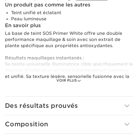
Un produit pas comme les autres
Teint unifié et éclatant
Peau lumineuse
En savoir plus
La base de teint SOS Primer White offre une double
performance maquillage & soin avec son extrait de
plante spécifique aux propriétés antioxydantes.
Résultats maquillages instantanés :
Sa teinte universelle illuminatrice cible spécifiquement le
manque d'éclat pour un teint instantanément lumineux
et unifié. Sa texture légère, sensorielle fusionne avec la
VOIR PLUS
peau pour faciliter l'application du maquillage et
améliore sa tenue.
Bénefices soins long-termes :
Des résultats prouvés
La formule du SOS Primer White est composée à 95%
d’ingrédients d’origine naturelle et 97% de formule soin.
Il est formulé avec des extraits d’edelweiss bio et de
Composition
kalanchoé officinal bio. L'éclat de la peau est renforcé,
l’hydratation de la peau est boostée pendant 24
heures.*