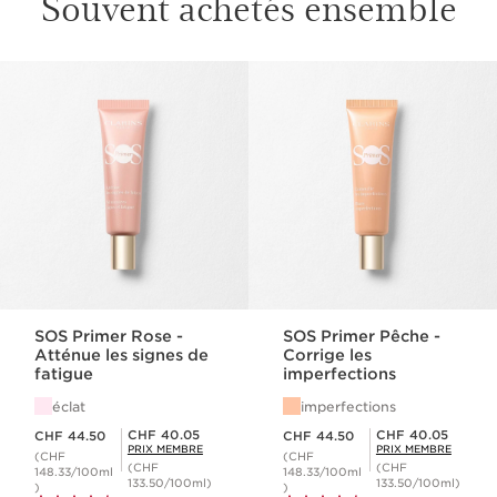
Souvent achetés ensemble
ALLER AU CONTENU
SOS Primer Rose -
SOS Primer Pêche -
Atténue les signes de
Corrige les
fatigue
imperfections
éclat
imperfections
Nouveau prix CHF 44.50
Nouveau prix CHF 44.50
Prix Sérénité CHF 40.05
Prix Sérénité CHF 40.05
CHF 40.05
CHF 40.05
CHF 44.50
CHF 44.50
PRIX MEMBRE
PRIX MEMBRE
(CHF
(CHF
(CHF
(CHF
148.33/100ml
148.33/100ml
133.50/100ml)
133.50/100ml)
)
)