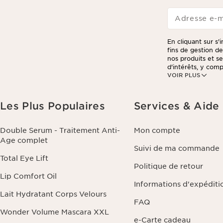
Adresse e-m
En cliquant sur s'
fins de gestion d
nos produits et s
d'intérêts, y compr
VOIR PLUS
Vous pouvez retir
dans chaque newsle
votre commande, à
personnalisées et
Les Plus Populaires
Services & Aide
beauté personnali
commande ou de vo
et de portabilité 
Double Serum - Traitement Anti-
Mon compte
traitement. Vous 
Age complet
politique de confi
Suivi de ma commande
Total Eye Lift
Politique de retour
Lip Comfort Oil
Informations d'expéditi
Lait Hydratant Corps Velours
FAQ
Wonder Volume Mascara XXL
e-Carte cadeau