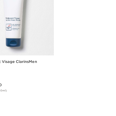
 Visage ClarinsMen
0
00ml)
Aperçu rapide