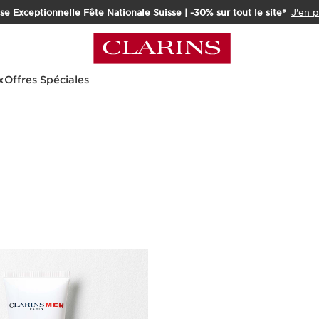
e Exceptionnelle Fête Nationale Suisse | -30% sur tout le site*
J'en p
x
Offres Spéciales