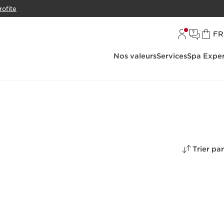
rofite
L
FR
Nos valeurs
Services
Spa Exper
Trier par