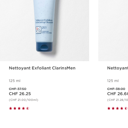
Nettoyant Exfoliant ClarinsMen
Nettoyant
125 ml
125 ml
Ancien prix CHF 37.50
Ancien prix CHF 38.00
CHF 37.50
CHF 38.00
Nouveau prix CHF 26.25
Nouveau prix CHF 26.60
CHF 26.25
CHF 26.6
(CHF 21.00/100ml)
(CHF 21.28/1
Aperçu rapide