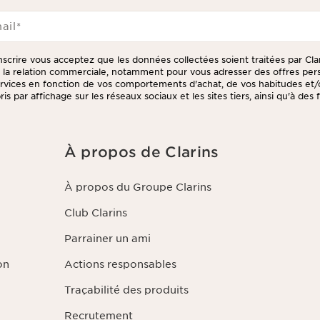
ail
*
inscrire vous acceptez que les données collectées soient traitées par Cla
e la relation commerciale, notamment pour vous adresser des offres per
ervices en fonction de vos comportements d'achat, de vos habitudes et/
is par affichage sur les réseaux sociaux et les sites tiers, ainsi qu'à des 
er votre consentement à tout moment en cliquant sur le lien de désinsc
tter. Ces informations sont traitées par Clarins et ses prestataires pou
 des fins de gestion de la relation client. Notamment pour vous propos
/ou pour gérer votre adhésion à notre Programme de fidélité et créer
À propos de Clarins
sé. Les données sont conservées pendant trois ans à compter de votre
tre dernier contact. Vous disposez d'un droit d'accès, de rectification
des informations vous concernant ainsi que d'un droit d'opposition et de 
À propos du Groupe Clarins
pouvez exercer ce droit en nous contactant. Pour en savoir plus, veuille
dentialité
en cliquant ici
.
Club Clarins
Parrainer un ami
on
Actions responsables
Traçabilité des produits
Recrutement