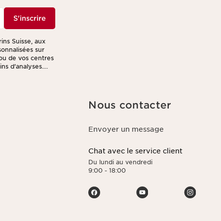
S'inscrire
rins Suisse, aux
sonnalisées sur
ou de vos centres
fins d'analyses.
ription présent
r le traitement de
er des offres
 votre programme
Nous contacter
 dernière
, de suppression
limitation de leur
Envoyer un message
z consulter notre
Chat avec le service client
Du lundi au vendredi
9:00 - 18:00