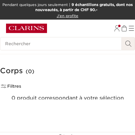
Pendant quelques jours seulement |
9 échantillons gratuits, dont nos
nouveautés, à partir de CHF 90.-
ALLER AU CONTENU
J'en profite
ALLER AU PIED DE PAGE
OUTIL D'ACCESSIBILITÉ
Historique des recherches
Corps
(0)
Filtres
0 produit correspondant à votre sélection
Réinitialiser tous les filtres