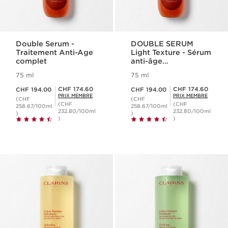
Double Serum -
DOUBLE SERUM
Traitement Anti-Age
Light Texture - Sérum
complet
anti-âge
raffermissant
75 ml
75 ml
Nouveau prix CHF 194.00
Nouveau prix CHF 194.00
Prix Sérénité CHF 174.60
Prix Sérénité CHF 174.60
CHF 174.60
CHF 174.60
CHF 194.00
CHF 194.00
PRIX MEMBRE
PRIX MEMBRE
(CHF
(CHF
(CHF
(CHF
258.67/100ml
258.67/100ml
232.80/100ml
232.80/100ml
)
)
)
)