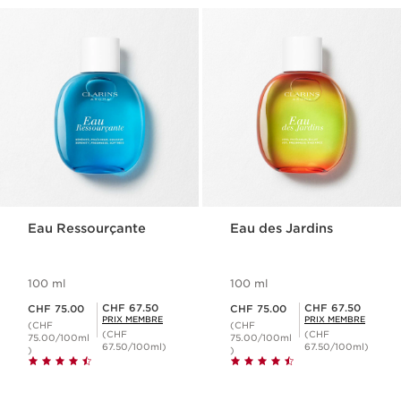
Eau Ressourçante
Eau des Jardins
100 ml
100 ml
Nouveau prix CHF 75.00
Nouveau prix CHF 75.00
Prix Sérénité CHF 67.50
Prix Sérénité CHF 67.50
CHF 67.50
CHF 67.50
CHF 75.00
CHF 75.00
PRIX MEMBRE
PRIX MEMBRE
(CHF
(CHF
(CHF
(CHF
75.00/100ml
75.00/100ml
67.50/100ml)
67.50/100ml)
)
)