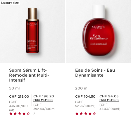
Luxury size
Supra Sérum Lift-
Eau de Soins - Eau
Remodelant Multi-
Dynamisante
Intensif
50 ml
200 ml
Nouveau prix CHF 218.00
Nouveau prix CHF 104.50
Prix Sérénité CHF 196.20
Prix Sérénité CHF 94.05
CHF 196.20
CHF 94.05
CHF 218.00
CHF 104.50
PRIX MEMBRE
PRIX MEMBRE
(CHF
(CHF
(CHF
(CHF
436.00/100
52.25/100ml)
392.40/100ml
47.03/100ml)
ml)
)