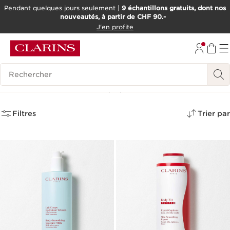
Pendant quelques jours seulement |
9 échantillons gratuits, dont nos
nouveautés, à partir de CHF 90.-
ALLER AU CONTENU
J'en profite
ALLER AU PIED DE PAGE
OUTIL D'ACCESSIBILITÉ
Historique des recherches
Grands formats
(13)
Filtres
Trier par