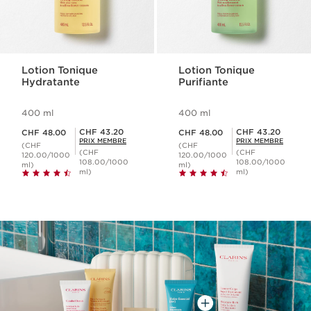
Lotion Tonique
Lotion Tonique
Hydratante
Purifiante
400 ml
400 ml
Nouveau prix CHF 48.00
Nouveau prix CHF 48.00
Prix Sérénité CHF 43.20
Prix Sérénité CHF 43.20
CHF 43.20
CHF 43.20
CHF 48.00
CHF 48.00
PRIX MEMBRE
PRIX MEMBRE
(CHF
(CHF
(CHF
(CHF
120.00/1000
120.00/1000
108.00/1000
108.00/1000
ml)
ml)
ml)
ml)