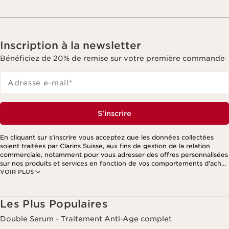
Inscription à la newsletter
Bénéficiez de 20% de remise sur votre première commande
Adresse e-mail
*
S'inscrire
En cliquant sur s'inscrire vous acceptez que les données collectées
soient traitées par Clarins Suisse, aux fins de gestion de la relation
commerciale, notamment pour vous adresser des offres personnalisées
sur nos produits et services en fonction de vos comportements d'achat,
VOIR PLUS
de vos habitudes et/ou de vos centres d'intérêts, y compris par
affichage sur les réseaux sociaux et les sites tiers, ainsi qu'à des fins
d'analyses. Vous pouvez retirer votre consentement à tout moment en
cliquant sur le lien de désinscription présent dans chaque newsletter.
Les Plus Populaires
Ces informations sont traitées par Clarins et ses prestataires pour le
traitement de votre commande, à des fins de gestion de la relation
Double Serum - Traitement Anti-Age complet
client. Notamment pour vous proposer des offres personnalisées et/ou