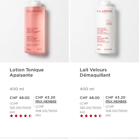
Lotion Tonique
Lait Velours
Apaisante
Démaquillant
400 ml
400 ml
Nouveau prix CHF 48.00
Nouveau prix CHF 48.00
Prix Sérénité CHF 43.20
Prix Sérénité CHF 43.20
CHF 43.20
CHF 43.20
CHF 48.00
CHF 48.00
PRIX MEMBRE
PRIX MEMBRE
(CHF
(CHF
(CHF
(CHF
120.00/1000
120.00/1000
108.00/1000
108.00/1000
ml)
ml)
ml)
ml)