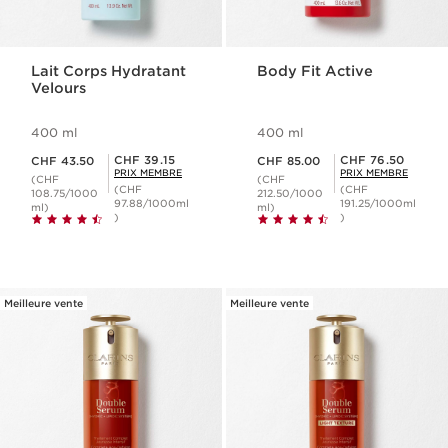
Lait Corps Hydratant
Body Fit Active
Velours
400 ml
400 ml
Nouveau prix CHF 43.50
Nouveau prix CHF 85.00
Prix Sérénité CHF 39.15
Prix Sérénité CHF 76.50
CHF 39.15
CHF 76.50
CHF 43.50
CHF 85.00
PRIX MEMBRE
PRIX MEMBRE
(CHF
(CHF
(CHF
(CHF
108.75/1000
212.50/1000
97.88/1000ml
191.25/1000ml
ml)
ml)
)
)
Meilleure vente
Meilleure vente