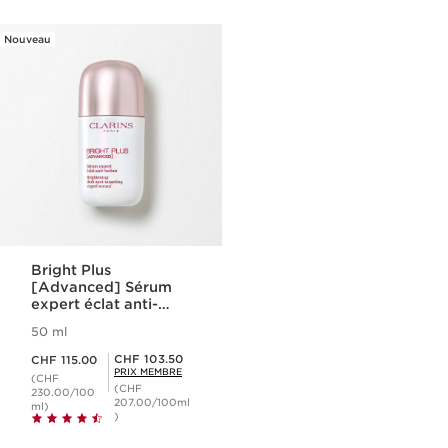
Nouveau
Bright Plus
[Advanced] Sérum
expert éclat anti-
taches
50 ml
Nouveau prix CHF 115.00
Prix Sérénité CHF 103.50
CHF 103.50
CHF 115.00
PRIX MEMBRE
(CHF
(CHF
230.00/100
207.00/100ml
ml)
)