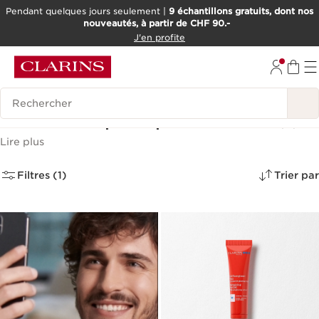
Pendant quelques jours seulement |
9 échantillons gratuits, dont nos
nouveautés, à partir de CHF 90.-
ALLER AU CONTENU
J'en profite
ALLER AU PIED DE PAGE
OUTIL D'ACCESSIBILITÉ
Historique des recherches
Soins de la peau pour homme
(4)
Lire plus
Filtres (1)
Trier par