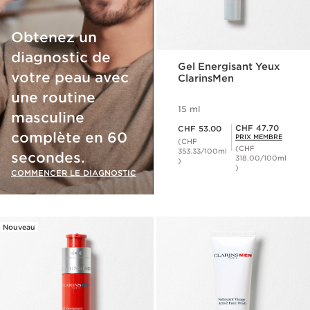
Obtenez un
diagnostic de
Gel Energisant Yeux
votre peau avec
ClarinsMen
une routine
15 ml
masculine
Nouveau prix CHF 53.00
Prix Sérénité CHF 47.70
CHF 47.70
CHF 53.00
complète en 60
PRIX MEMBRE
(CHF
(CHF
353.33/100ml
secondes.
318.00/100ml
)
)
COMMENCER LE DIAGNOSTIC
Nouveau