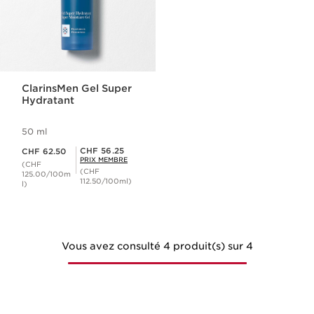
ClarinsMen Gel Super
Hydratant
50 ml
Nouveau prix CHF 62.50
Prix Sérénité CHF 56.25
CHF 56.25
CHF 62.50
PRIX MEMBRE
(CHF
(CHF
125.00/100m
112.50/100ml)
l)
Vous avez consulté 4 produit(s) sur 4