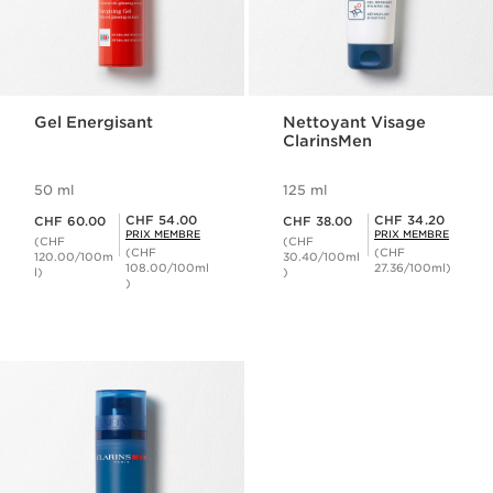
Gel Energisant
Nettoyant Visage
ClarinsMen
50 ml
125 ml
Nouveau prix CHF 60.00
Nouveau prix CHF 38.00
Prix Sérénité CHF 54.00
Prix Sérénité CHF 34.20
CHF 54.00
CHF 34.20
CHF 60.00
CHF 38.00
PRIX MEMBRE
PRIX MEMBRE
(CHF
(CHF
(CHF
(CHF
120.00/100m
30.40/100ml
108.00/100ml
27.36/100ml)
l)
)
)