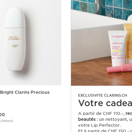
Bright Clarins Precious
EXCLUSIVITE CLARINS.CH
Votre cadea
A partir de CHF 110.-,
re
00
beautés
: un nettoyant, 
0/100ml)
votre Lip Perfector.
Aperçu rapide
Et à partir de CHF 150.- 