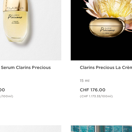
n Serum Clarins Precious
Clarins Precious La Cr
15 ml
Nouveau prix CHF 176.00
00
CHF 176.00
0/100ml)
(CHF 1.173.33/100ml)
Aperçu rapide
Aperçu rap