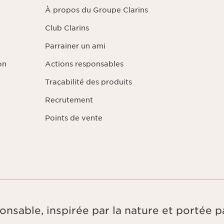
des informations vous concernant ainsi que d'un droit d'opposition et de 
À propos du Groupe Clarins
pouvez exercer ce droit en nous contactant. Pour en savoir plus, veuille
dentialité
en cliquant ici
.
Club Clarins
Parrainer un ami
on
Actions responsables
Traçabilité des produits
Recrutement
Points de vente
onsable, inspirée par la nature et portée pa