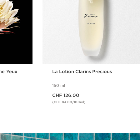
ème Yeux
La Lotion Clarins Precious
150 ml
Nouveau prix CHF 126.00
CHF 126.00
(CHF 84.00/100ml)
ide
Aperçu rapide