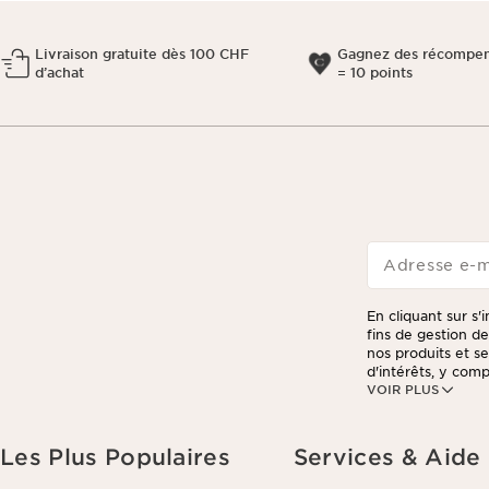
Livraison gratuite dès 100 CHF
Gagnez des récompen
d’achat
= 10 points
Adresse e-m
En cliquant sur s'
fins de gestion d
nos produits et s
d'intérêts, y compr
VOIR PLUS
Vous pouvez retir
dans chaque newsle
votre commande, à
personnalisées et
Les Plus Populaires
Services & Aide
beauté personnali
commande ou de vo