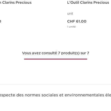
n Clarins Precious
L'Outil Clarins Precious
unit
Nouveau prix CHF 61.00
0
CHF 61.00
1 unité
Aperçu rapide
Aperçu rap
Vous avez consulté 7 produit(s) sur 7
respecte des normes sociales et environnementales él