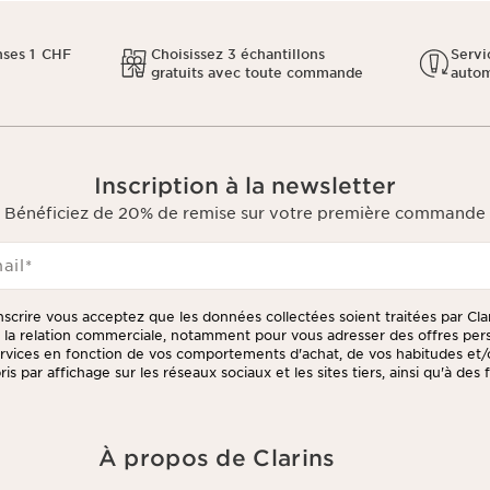
ses 1 CHF
Choisissez 3 échantillons
Servi
gratuits avec toute commande
auto
Inscription à la newsletter
Bénéficiez de 20% de remise sur votre première commande
ail
*
inscrire vous acceptez que les données collectées soient traitées par Cla
e la relation commerciale, notamment pour vous adresser des offres per
ervices en fonction de vos comportements d'achat, de vos habitudes et/
is par affichage sur les réseaux sociaux et les sites tiers, ainsi qu'à des 
er votre consentement à tout moment en cliquant sur le lien de désinsc
tter. Ces informations sont traitées par Clarins et ses prestataires pou
 des fins de gestion de la relation client. Notamment pour vous propos
/ou pour gérer votre adhésion à notre Programme de fidélité et créer
À propos de Clarins
sé. Les données sont conservées pendant trois ans à compter de votre
tre dernier contact. Vous disposez d'un droit d'accès, de rectification