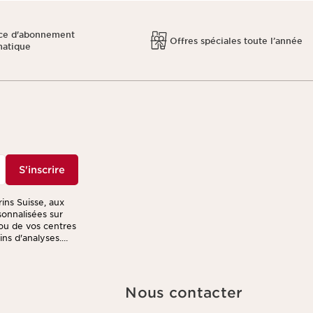
ce d'abonnement
Offres spéciales toute l’année
matique
S'inscrire
rins Suisse, aux
sonnalisées sur
ou de vos centres
fins d'analyses.
ription présent
r le traitement de
er des offres
 votre programme
Nous contacter
 dernière
, de suppression