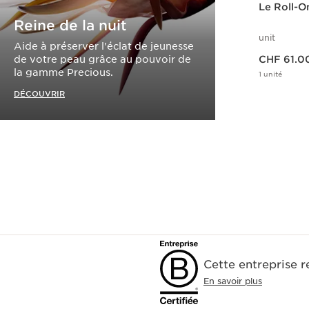
Le Roll-O
Reine de la nuit
unit
Aide à préserver l'éclat de jeunesse
Nouveau prix CHF 61.00
de votre peau grâce au pouvoir de
CHF 61.0
la gamme Precious.
1 unité
DÉCOUVRIR
Cette entreprise 
En savoir plus