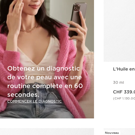
Obtenez un diagnostic
L'Huile e
de votre peau avec une
30 ml
routine complète en 60
Nouveau prix CHF 339.00
CHF 339.
secondes.
(CHF 1.130.0
COMMENCER LE DIAGNOSTIC
Nouveau