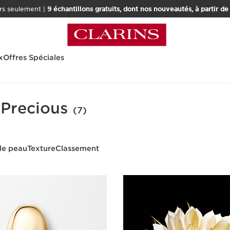
rs seulement |
9 échantillons gratuits, dont nos nouveautés, à partir d
x
Offres Spéciales
 Precious
(7)
de peau
Texture
Classement