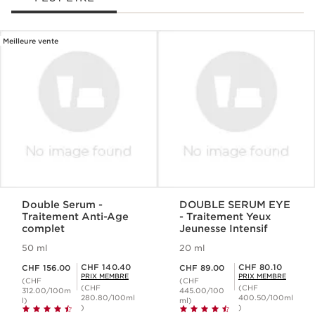
Meilleure vente
ALLER AU CONTENU
Double Serum -
DOUBLE SERUM EYE
Traitement Anti-Age
- Traitement Yeux
complet
Jeunesse Intensif
50 ml
20 ml
Nouveau prix CHF 156.00
Nouveau prix CHF 89.00
Prix Sérénité CHF 140.40
Prix Sérénité CHF 80.10
CHF 140.40
CHF 80.10
CHF 156.00
CHF 89.00
PRIX MEMBRE
PRIX MEMBRE
(CHF
(CHF
(CHF
(CHF
312.00/100m
445.00/100
280.80/100ml
400.50/100ml
l)
ml)
)
)