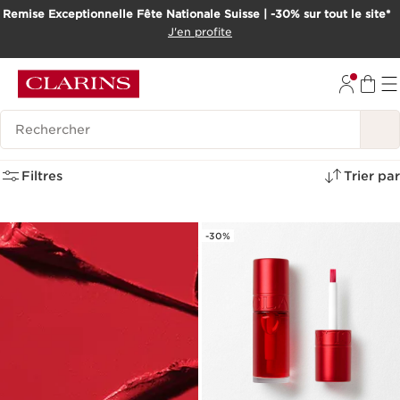
Remise Exceptionnelle Fête Nationale Suisse | -30% sur tout le site*
ALLER AU CONTENU
J'en profite
ALLER AU PIED DE PAGE
OUTIL D'ACCESSIBILITÉ
Historique des recherches
Matte to the Max
(4)
Filtres
Trier par
-30%