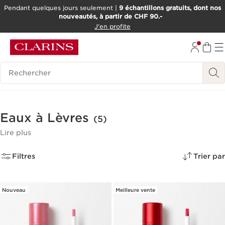
Pendant quelques jours seulement |
9 échantillons gratuits, dont nos
nouveautés, à partir de CHF 90.-
ALLER AU CONTENU
J'en profite
ALLER AU PIED DE PAGE
OUTIL D'ACCESSIBILITÉ
Historique des recherches
Eaux à Lèvres
(5)
Lire plus
Filtres
Trier par
Nouveau
Meilleure vente