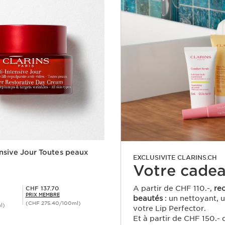
ensive Jour Toutes peaux
EXCLUSIVITE CLARINS.CH
Votre cadea
Prix Sérénité CHF 137.70
A partir de CHF 110.-,
re
CHF 137.70
PRIX MEMBRE
beautés
: un nettoyant, 
(CHF 275.40/100ml)
l)
votre Lip Perfector.
Et à partir de CHF 150.- 
Aperçu rapide