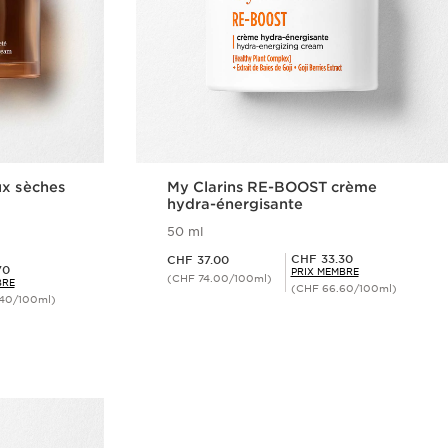
ux sèches
My Clarins RE-BOOST crème
hydra-énergisante
50 ml
Nouveau prix CHF 37.00
Prix Sérénité CHF 33.30
CHF 33.30
e
CHF 37.00
70
PRIX MEMBRE
(CHF 74.00/100ml)
BRE
(CHF 66.60/100ml)
.40/100ml)
ide
Aperçu rapide