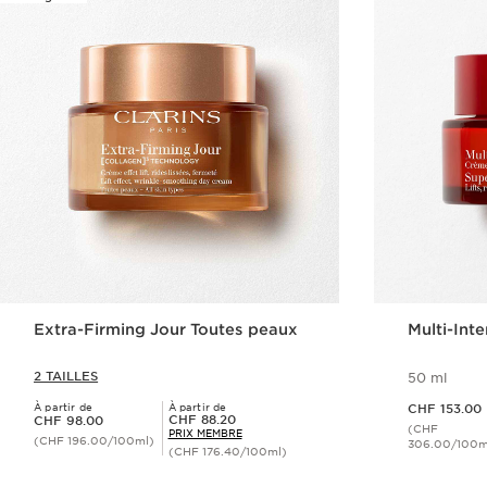
Extra-Firming Jour Toutes peaux
Multi-Int
2 TAILLES
50 ml
Nouveau prix CHF 153.00
À partir de
À partir de
CHF 153.00
Nouveau prix CHF 98.00
Prix Sérénité CHF 88.20
CHF 88.20
CHF 98.00
(CHF
PRIX MEMBRE
(CHF 196.00/100ml)
306.00/100m
(CHF 176.40/100ml)
Aperçu rapide