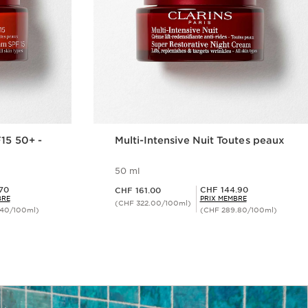
F15 50+ -
Multi-Intensive Nuit Toutes peaux
50 ml
Nouveau prix CHF 161.00
Prix Sérénité CHF 144.90
.70
CHF 144.90
CHF 161.00
BRE
PRIX MEMBRE
(CHF 322.00/100ml)
.40/100ml)
(CHF 289.80/100ml)
ide
Aperçu rapide