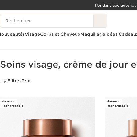
Pendant quelques jou
ALLER AU CONTENU
Historique des recherches
ALLER AU PIED DE PAGE
OUTIL D'ACCESSIBILITÉ
Nouveautés
Visage
Corps et Cheveux
Maquillage
Idées Cadeau
Accueil
Soins visage, crème de jour et de nuit
Soins visage, crème de jour e
Filtres
Prix
Nouveau
Nouveau
Rechargeable
Rechargeable