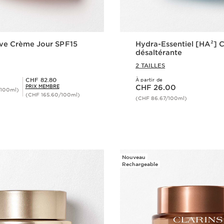
ive Crème Jour SPF15
Hydra-Essentiel [HA²] 
désaltérante
2 TAILLES
Prix Sérénité CHF 82.80
CHF 82.80
À partir de
Nouveau prix CHF 26.00
PRIX MEMBRE
CHF 26.00
/100ml)
(CHF 165.60/100ml)
(CHF 86.67/100ml)
Aperçu rapide
Aperçu rap
Nouveau
Rechargeable