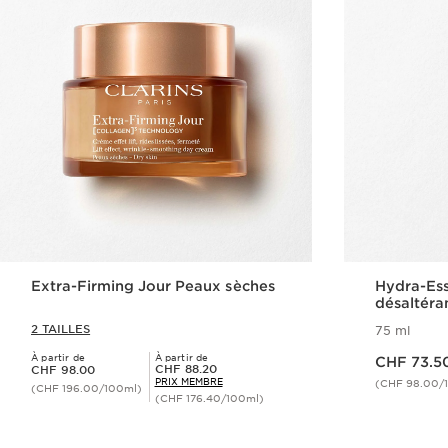
Extra-Firming Jour Peaux sèches
Hydra-Ess
désaltéra
2 TAILLES
75 ml
Nouveau prix CHF 73.50
À partir de
À partir de
CHF 73.5
Nouveau prix CHF 98.00
Prix Sérénité CHF 88.20
CHF 88.20
CHF 98.00
PRIX MEMBRE
(CHF 98.00/
(CHF 196.00/100ml)
(CHF 176.40/100ml)
Aperçu rapide