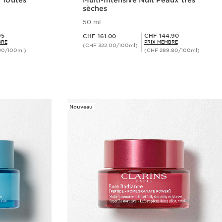
 Toutes
Multi-Intensive Nuit Peaux très
sèches
50 ml
Nouveau prix CHF 161.00
Prix Sérénité CHF 144.90
95
CHF 144.90
CHF 161.00
BRE
PRIX MEMBRE
(CHF 322.00/100ml)
90/100ml)
(CHF 289.80/100ml)
ide
Aperçu rapide
Nouveau