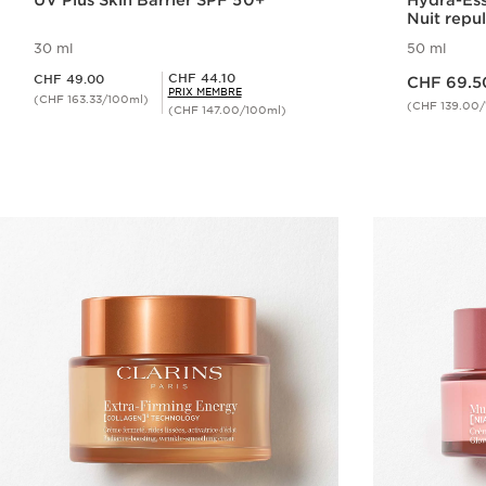
UV Plus Skin Barrier SPF 50+
Hydra-Ess
Nuit repul
30 ml
50 ml
Nouveau prix CHF 69.50
Nouveau prix CHF 49.00
Prix Sérénité CHF 44.10
CHF 44.10
CHF 49.00
CHF 69.5
PRIX MEMBRE
(CHF 163.33/100ml)
(CHF 139.00
(CHF 147.00/100ml)
Aperçu rapide