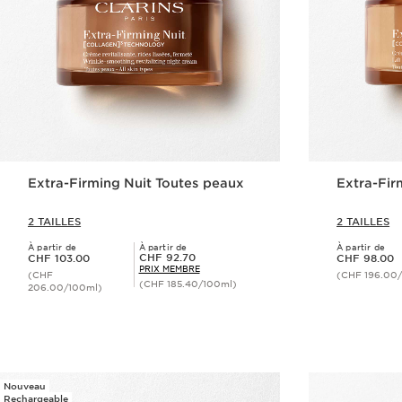
Extra-Firming Nuit Toutes peaux
Extra-Fir
2 TAILLES
2 TAILLES
À partir de
À partir de
À partir de
Nouveau prix CHF 103.00
Nouveau prix CHF 98.00
Prix Sérénité CHF 92.70
CHF 92.70
CHF 103.00
CHF 98.00
PRIX MEMBRE
(CHF
(CHF 196.00
(CHF 185.40/100ml)
206.00/100ml)
Aperçu rapide
Nouveau
Rechargeable