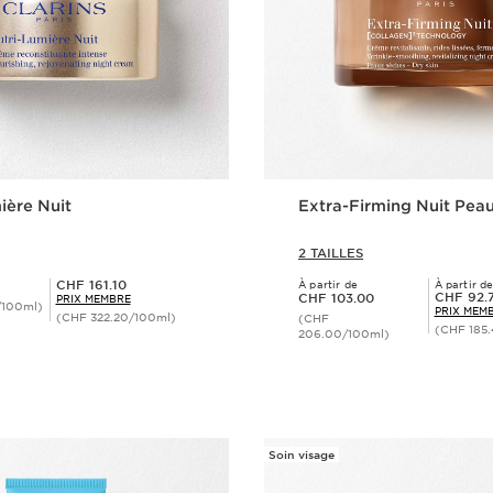
ière Nuit
Extra-Firming Nuit Pea
2 TAILLES
Prix Sérénité CHF 161.10
CHF 161.10
À partir de
À partir d
Nouveau prix CHF 103.00
Prix Sérénité CHF 92.70
CHF 92.
CHF 103.00
PRIX MEMBRE
/100ml)
PRIX MEM
(CHF 322.20/100ml)
(CHF
(CHF 185
206.00/100ml)
Aperçu rapide
Aperçu rap
Soin visage