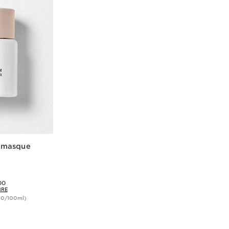
 masque
00
BRE
00/100ml)
ide