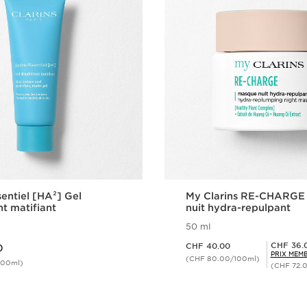
entiel [HA²] Gel
My Clarins RE-CHARGE
nt matifiant
nuit hydra-repulpant
50 ml
Nouveau prix CHF 40.00
Prix Sérénité CHF 36.00
CHF 36.
CHF 40.00
0
PRIX MEM
(CHF 80.00/100ml)
100ml)
(CHF 72.
Aperçu rapide
Aperçu rap