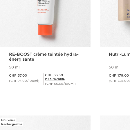
RE-BOOST crème teintée hydra-
Nutri-Lum
énergisante
50 ml
50 ml
Nouveau prix CHF 37.00
Nouveau prix CHF 179.00
Prix Sérénité CHF 33.30
CHF 33.30
CHF 37.00
CHF 179.00
PRIX MEMBRE
(CHF 74.00/100ml)
(CHF 358.00
(CHF 66.60/100ml)
Aperçu rapide
Nouveau
Rechargeable