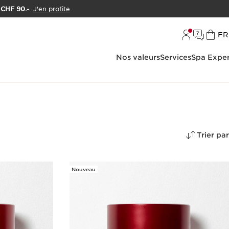
e CHF 90.-
J'en profite
L
FR
Nos valeurs
Services
Spa Exper
Trier par
Nouveau