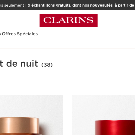
rs seulement |
9 échantillons gratuits, dont nos nouveautés, à partir d
x
Offres Spéciales
t de nuit
(38)