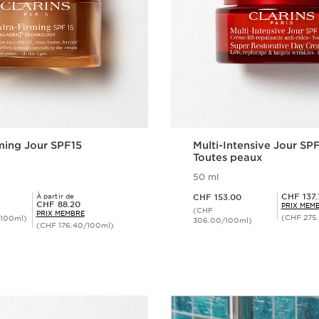
ming Jour SPF15
Multi-Intensive Jour SP
Toutes peaux
50 ml
Nouveau prix CHF 153.00
Prix Sérénité CHF 137.70
CHF 137
À partir de
CHF 153.00
Prix Sérénité CHF 88.20
CHF 88.20
PRIX MEM
(CHF
PRIX MEMBRE
(CHF 275
/100ml)
306.00/100ml)
(CHF 176.40/100ml)
Aperçu rapide
Aperçu rap