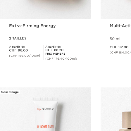
Extra-Firming Energy
Multi-Act
2 TAILLES
50 ml
Nouveau prix CHF 92.00
À partir de
À partir de
CHF 92.00
Nouveau prix CHF 98.00
Prix Sérénité CHF 88.20
CHF 88.20
CHF 98.00
(CHF 184.00
PRIX MEMBRE
(CHF 196.00/100ml)
(CHF 176.40/100ml)
Aperçu rapide
Soin visage