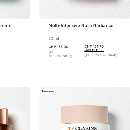
Crème
Multi-Intensive Rose Radiance
50 ml
Nouveau prix CHF 153.00
Prix Sérénité CHF 137.70
CHF 137.70
CHF 153.00
PRIX MEMBRE
(CHF
(CHF 275.40/100ml)
306.00/100ml)
ide
Aperçu rapide
Nouveau