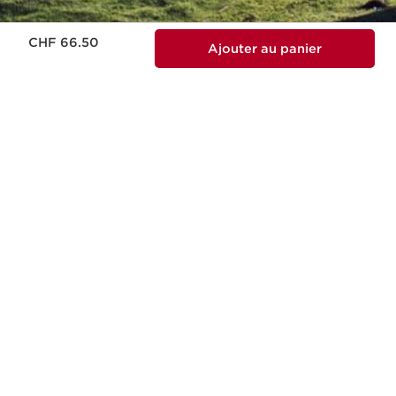
Nouveau prix CHF 66.50
CHF 66.50
Ajouter au panier
Cette entreprise respecte des normes sociales
et environnementales élevées.
En savoir plus
Gagnez des
Livraison gratuite dès
récompenses 1 CHF =
100 CHF d’achat
10 points