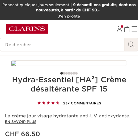
Pendant quelques jours seulement |
9 échantillons gratuits, dont nos
nouveautés, à partir de CHF 90.-
ALLER AU CONTENU
J'en profite
ALLER AU PIED DE PAGE
OUTIL D'ACCESSIBILITÉ
Historique des recherches
Hydra-Essentiel [HA²] Crème
désaltérante SPF 15
237 COMMENTAIRES
La crème jour visage hydratante anti-UV, antioxydante.
EN SAVOIR PLUS
Nouveau prix CHF 66.50
CHF 66.50