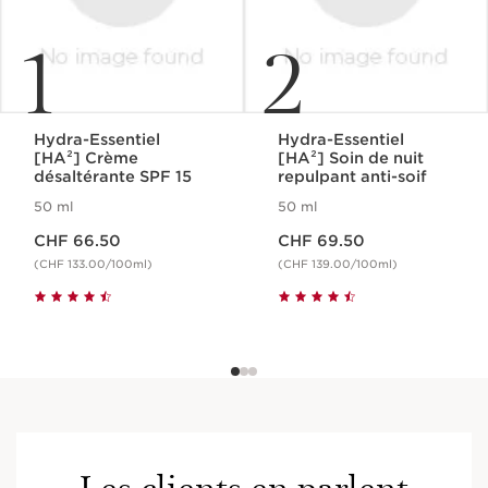
1
2
Hydra-Essentiel
Hydra-Essentiel
[HA²] Crème
[HA²] Soin de nuit
désaltérante SPF 15
repulpant anti-soif
50 ml
50 ml
Nouveau prix CHF 66.50
Nouveau prix CHF 69.50
CHF 66.50
CHF 69.50
(CHF 133.00/100ml)
(CHF 139.00/100ml)
Les clients en parlent