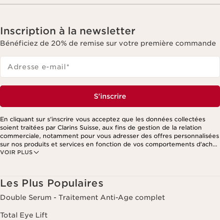
Inscription à la newsletter
Bénéficiez de 20% de remise sur votre première commande
Adresse e-mail
*
S'inscrire
En cliquant sur s'inscrire vous acceptez que les données collectées
soient traitées par Clarins Suisse, aux fins de gestion de la relation
commerciale, notamment pour vous adresser des offres personnalisées
sur nos produits et services en fonction de vos comportements d'achat,
VOIR PLUS
de vos habitudes et/ou de vos centres d'intérêts, y compris par
affichage sur les réseaux sociaux et les sites tiers, ainsi qu'à des fins
d'analyses. Vous pouvez retirer votre consentement à tout moment en
cliquant sur le lien de désinscription présent dans chaque newsletter.
Les Plus Populaires
Ces informations sont traitées par Clarins et ses prestataires pour le
traitement de votre commande, à des fins de gestion de la relation
Double Serum - Traitement Anti-Age complet
client. Notamment pour vous proposer des offres personnalisées et/ou
pour gérer votre adhésion à notre Programme de fidélité et créer votre
Total Eye Lift
programme beauté personnalisé. Les données sont conservées