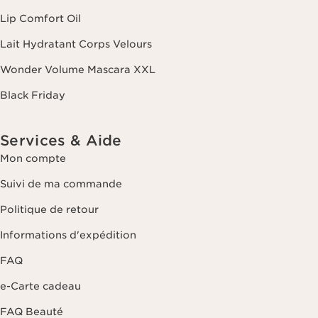
pendant trois ans à compter de votre dernière commande ou de votre
Lip Comfort Oil
dernier contact. Vous disposez d'un droit d'accès, de rectification, de
suppression et de portabilité des informations vous concernant ainsi
Lait Hydratant Corps Velours
que d'un droit d'opposition et de limitation de leur traitement. Vous
pouvez exercer ce droit en nous contactant. Pour en savoir plus,
Wonder Volume Mascara XXL
veuillez consulter notre politique de confidentialité
en cliquant ici
.
Black Friday
Services & Aide
Mon compte
Suivi de ma commande
Politique de retour
Informations d'expédition
FAQ
e-Carte cadeau
FAQ Beauté