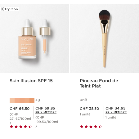
Try it on
Skin Illusion SPF 15
Pinceau Fond de
Teint Plat
unit
8
Nouveau prix CHF 66.50
Nouveau prix CHF 38.50
Prix Sérénité CHF 59.85
Prix Sérénité CHF 34.65
CHF 59.85
CHF 34.65
CHF 66.50
CHF 38.50
PRIX MEMBRE
PRIX MEMBRE
(CHF
1 unité
(CHF
1 unité
221.67/100ml
199.50/100ml
)
)