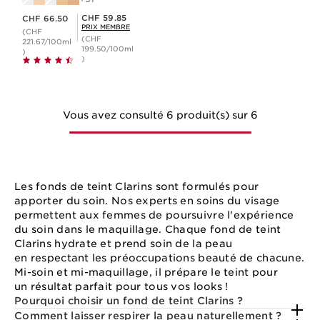
Nouveau prix CHF 66.50
Prix Sérénité CHF 59.85
CHF 59.85
CHF 66.50
PRIX MEMBRE
(CHF
(CHF
221.67/100ml
199.50/100ml
)
)
Vous avez consulté 6 produit(s) sur 6
Les fonds de teint Clarins sont formulés pour
apporter du soin. Nos experts en soins du visage
permettent aux femmes de poursuivre l'expérience
du soin dans le maquillage. Chaque fond de teint
Clarins hydrate et prend soin de la peau
en respectant les préoccupations beauté de chacune.
Mi-soin et mi-maquillage, il prépare le teint pour
un résultat parfait pour tous vos looks !
Pourquoi choisir un fond de teint Clarins ?
Comment laisser respirer la peau naturellement ?