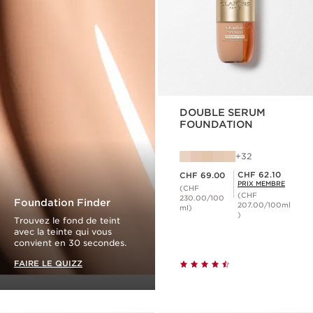
DOUBLE SERUM
FOUNDATION
32
Nouveau prix CHF 69.00
Prix Sérénité CHF 62.10
CHF 62.10
CHF 69.00
PRIX MEMBRE
(CHF
(CHF
230.00/100
Foundation Finder
207.00/100ml
ml)
)
Trouvez le fond de teint
avec la teinte qui vous
convient en 30 secondes.
FAIRE LE QUIZZ