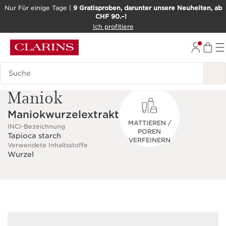
Nur Für einige Tage |
9 Gratisproben, darunter unsere Neuheiten, ab
CHF 90.–!
WEITER ZUM INHALT
Ich profitiere
ZUM FOOTER GEHEN
BARRIEREFREIHEITSWERKZEUG
Legende suchen
Maniok
Maniokwurzelextrakt
MATTIEREN /
INCI-Bezeichnung
POREN
Tapioca starch
VERFEINERN
Verwendete Inhaltsstoffe
Wurzel