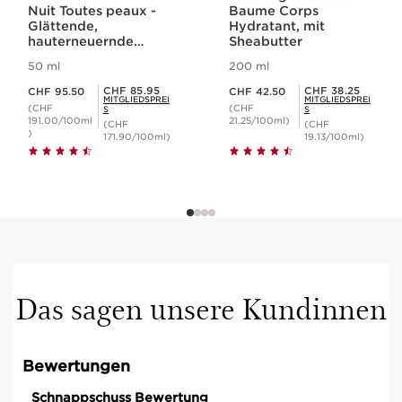
Nuit Toutes peaux -
Baume Corps
Glättende,
Hydratant, mit
hauterneuernde
Sheabutter
Nachtcreme für das
50 ml
200 ml
Gesicht für jeden
Aktueller Preis CHF 95.50
Aktueller Preis CHF 42.50
Hauttyp
Mitgliederpreis CHF 85.95
Mitgliederpreis CHF 38.25
CHF 85.95
CHF 38.25
CHF 95.50
CHF 42.50
MITGLIEDSPREI
MITGLIEDSPREI
(CHF
(CHF
S
S
191.00/100ml
21.25/100ml)
(CHF
(CHF
)
171.90/100ml)
19.13/100ml)
Das sagen unsere Kundinnen