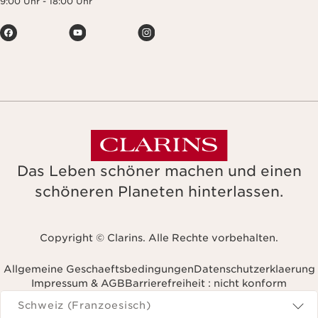
9:00 Uhr - 18:00 Uhr
Das Leben schöner machen und einen
schöneren Planeten hinterlassen.
Copyright © Clarins. Alle Rechte vorbehalten.
Allgemeine Geschaeftsbedingungen
Datenschutzerklaerung
Impressum & AGB
Barrierefreiheit : nicht konform
avigieren Sie zu
Schweiz (Franzoesisch)