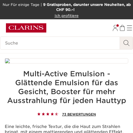
Nur Für einige Tage |
9 Gratisproben, darunter unsere Neuheiten, ab
CHF 90.–!
WEITER ZUM INHALT
Ich profitiere
ZUM FOOTER GEHEN
BARRIEREFREIHEITSWERKZEUG
Legende suchen
Multi-Active Emulsion -
Glättende Emulsion für das
Gesicht, Booster für mehr
Ausstrahlung für jeden Hauttyp
73 BEWERTUNGEN
Eine leichte, frische Textur, die die Haut zum Strahlen
bringt, mit einem mattierenden und glättenden Effekt,