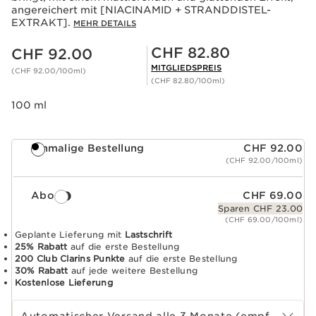
angereichert mit [NIACINAMID + STRANDDISTEL-
EXTRAKT].
MEHR DETAILS
Aktueller Preis CHF 92.00
Mitgliederpreis CHF 82.80
CHF 82.80
CHF 92.00
MITGLIEDSPREIS
(CHF 92.00/100ml)
(CHF 82.80/100ml)
100 ml
Einmalige Bestellung
CHF 92.00
(CHF 92.00/100ml)
Abo
CHF 69.00
Sparen CHF 23.00
(CHF 69.00/100ml)
Geplante Lieferung mit
Lastschrift
25% Rabatt
auf die erste Bestellung
200 Club Clarins Punkte
auf die erste Bestellung
30% Rabatt
auf jede weitere Bestellung
Kostenlose Lieferung
Wählen Sie die Laufzeit des Abonnements
Automatischer Versand alle 3 Monate (empfohlen)