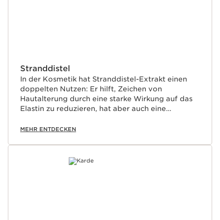
Stranddistel
In der Kosmetik hat Stranddistel-Extrakt einen
doppelten Nutzen: Er hilft, Zeichen von
Hautalterung durch eine starke Wirkung auf das
Elastin zu reduzieren, hat aber auch eine
innovative Wirkung auf die Widerstandsfähigkeit
der Haut gegen die Belastungen eines aktiven
MEHR ENTDECKEN
Lebens (Stress- und Müdigkeitsspitzen).