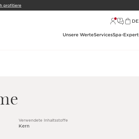
h profitiere
S
DE
Unsere Werte
Services
Spa-Expert
me
Verwendete Inhaltsstoffe
Kern