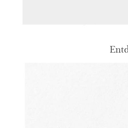
Entd
WEITER ZUM INHALT