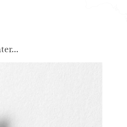
er...