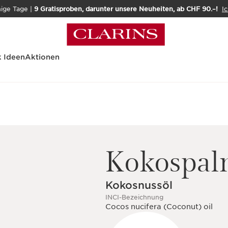
nige Tage |
9 Gratisproben, darunter unsere Neuheiten, ab CHF 90.–!
Ic
 Ideen
Aktionen
Kokospal
Kokosnussöl
INCI-Bezeichnung
Cocos nucifera (Coconut) oil