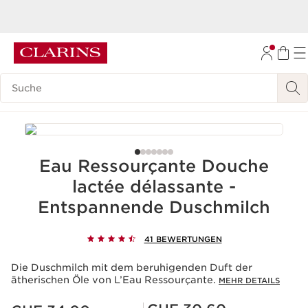
Nur Für einige Tage |
9 Gratisproben, darunter unsere Neuheiten, ab
CHF 90.–!
WEITER ZUM INHALT
Ich profitiere
ZUM FOOTER GEHEN
Legende suchen
BARRIEREFREIHEITSWERKZEUG
Eau Ressourçante Douche
lactée délassante -
Entspannende Duschmilch
41 BEWERTUNGEN
Die Duschmilch mit dem beruhigenden Duft der
ätherischen Öle von L’Eau Ressourçante.
MEHR DETAILS
Aktueller Preis CHF 34.00
Mitgliederpreis CHF 30.60