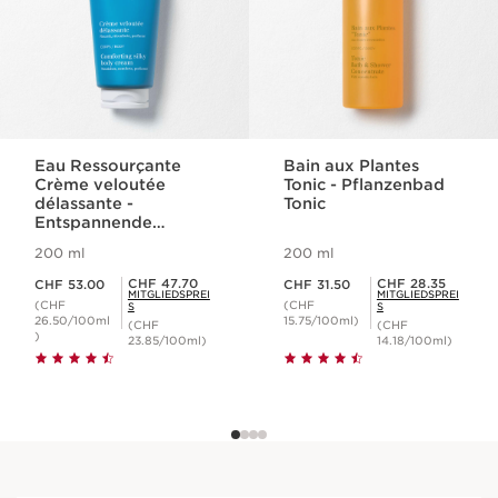
Eau Ressourçante
Bain aux Plantes
Crème veloutée
Tonic - Pflanzenbad
délassante -
Tonic
Entspannende
Körpercreme
200 ml
200 ml
Aktueller Preis CHF 53.00
Aktueller Preis CHF 31.50
Mitgliederpreis CHF 47.70
Mitgliederpreis CHF 28.35
CHF 47.70
CHF 28.35
CHF 53.00
CHF 31.50
MITGLIEDSPREI
MITGLIEDSPREI
(CHF
(CHF
S
S
26.50/100ml
15.75/100ml)
(CHF
(CHF
)
23.85/100ml)
14.18/100ml)