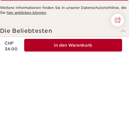
Weitere Informationen finden Sie in unserer Datenschutzrichtlinie, die
Sie
hier anklicken können
.
Die Beliebtesten
Double Serum - Ganzheitliches Gesichtspflege-Konzentrat
Aktueller Preis CHF 34.00
CHF
für jugendliche Haut
In den Warenkorb
34.00
Total Eye Lift - Straffende, Hautdichte stärkende
Augenpflege
Lip Comfort Oil
Lait Corps Hydratant Velours Body-Lotion
Wonder Volume Mascara XXL
Black Friday
Services & Aide
Mein Konto