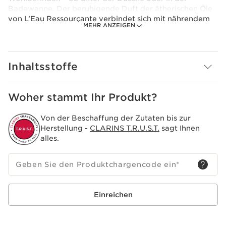
Badewanne. Der beruhigende Duft der ätherischen Öle
von L’Eau Ressourçante verbindet sich mit nährendem
MEHR ANZEIGEN
Bio-Mandelöl zu einer cremigen Textur, die die Haut zart
pflegt und sie geschmeidig und dezent duftend
hinterlässt. Mit 92 % Inhaltsstoffen natürlichen
Ursprungs.Anwendungshinweis: Nach dem Auftragen
Inhaltsstoffe
gründlich abspülen.
Innovation
Eine mit Bio-Mandelöl angereicherte Formel, die die
Woher stammt Ihr Produkt?
Haut reinigt und gleichzeitig pflegt.
Von der Beschaffung der Zutaten bis zur
Herstellung -
CLARINS T.R.U.S.T.
sagt Ihnen
alles.
Geben Sie den Produktchargencode ein
*
Einreichen