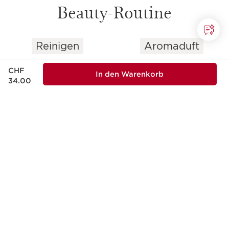
Beauty-Routine
Reinigen
Aromaduft
WEITER ZUM INHALT
Aktueller Preis CHF 34.00
CHF
In den Warenkorb
34.00
1
2
Eau Dynamisante
Eau Dynamisante -
Douche fraîche
belebender Aromaduft
énergisante -
Erfrischendes