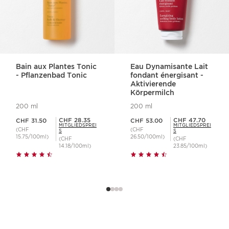
Bain aux Plantes Tonic
Eau Dynamisante Lait
- Pflanzenbad Tonic
fondant énergisant -
Aktivierende
Körpermilch
200 ml
200 ml
Aktueller Preis CHF 31.50
Aktueller Preis CHF 53.00
Mitgliederpreis CHF 28.35
Mitgliederpreis CHF 47.70
CHF 28.35
CHF 47.70
CHF 31.50
CHF 53.00
MITGLIEDSPREI
MITGLIEDSPREI
(CHF
(CHF
S
S
15.75/100ml)
26.50/100ml)
(CHF
(CHF
14.18/100ml)
23.85/100ml)