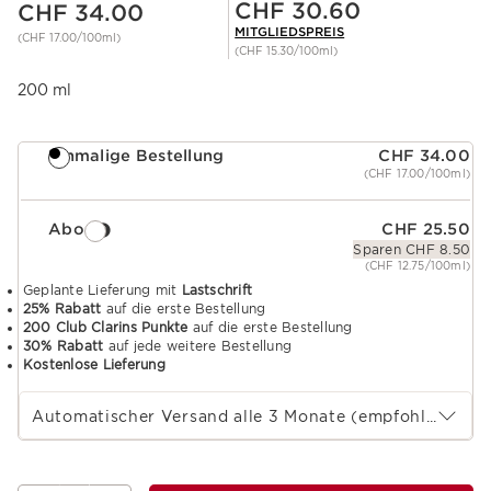
Mitgliederpreis CHF 30.60
CHF 30.60
CHF 34.00
MITGLIEDSPREIS
(CHF 17.00/100ml)
(CHF 15.30/100ml)
200 ml
Einmalige Bestellung
CHF 34.00
(CHF 17.00/100ml)
Abo
CHF 25.50
Sparen CHF 8.50
(CHF 12.75/100ml)
Geplante Lieferung mit
Lastschrift
25% Rabatt
auf die erste Bestellung
200 Club Clarins Punkte
auf die erste Bestellung
30% Rabatt
auf jede weitere Bestellung
Kostenlose Lieferung
Wählen Sie die Laufzeit des Abonnements
Automatischer Versand alle 3 Monate (empfohlen)