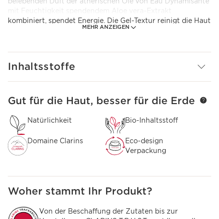
belebenden Duft der ätherischen Öle von Eau Dynamisante
mit Feuchtigkeit spendendem Aloe vera-Extrakt
kombiniert, spendet Energie. Die Gel-Textur reinigt die Haut
MEHR ANZEIGEN
sanft, spendet ihr Feuchtigkeit und hinterlässt einen zarten
Duft. 92% natürliche Inhaltsstoffe.
Vorsichtsmaßnahme bei der Verwendung
Inhaltsstoffe
Ausspülen.
Innovation
Die mit Aloe vera-Extrakt angereicherte Formel spendet
Gut für die Haut, besser für die Erde
WEITER ZUM INHALT
Feuchtigkeit und reinigt die Haut.
Natürlichkeit
Bio-Inhaltsstoff
Domaine Clarins
Eco-design
Verpackung
Woher stammt Ihr Produkt?
Von der Beschaffung der Zutaten bis zur